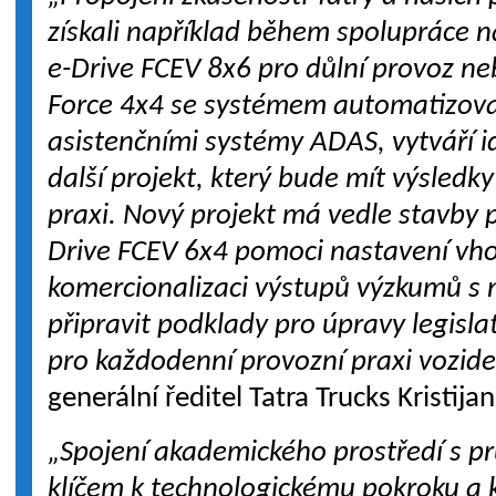
získali například během spolupráce n
e-Drive FCEV 8x6 pro důlní provoz ne
Force 4x4 se systémem automatizovan
asistenčními systémy ADAS, vytváří 
další projekt, který bude mít výsledk
praxi. Nový projekt má vedle stavby 
Drive FCEV 6x4 pomoci nastavení vh
komercionalizaci výstupů výzkumů s 
připravit podklady pro úpravy legisla
pro každodenní provozní praxi vozide
generální ředitel Tatra Trucks Kristijan
„Spojení akademického prostředí s p
klíčem k technologickému pokroku a 