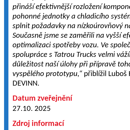
přináší efektivnější rozložení kompon
pohonné jednotky a chladicího systé
splnit požadavky na nízkoúrovňový n
Současně jsme se zaměřili na vyšší ef
optimalizaci spotřeby vozu. Ve spole
spolupráce s Tatrou Trucks velmi vá
důležitost naší úlohy při přípravě to
vyspělého prototypu,“
přiblížil Luboš
DEVINN.
Datum zveřejnění
27.10. 2025
Zdroj informací