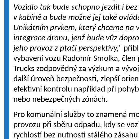
Vozidlo tak bude schopno jezdit i bez
v kabině a bude možné jej také ovlád
Unikátním prvkem, který chceme na v
integrace dronu, jenž bude vůz dopr
jeho provoz z ptačí perspektivy,“
přib
vybavení vozu Radomír Smolka, člen 
Trucks zodpovědný za výzkum a vývoj
další úroveň bezpečnosti, zlepší orie
efektivní kontrolu například při pohy
nebo nebezpečných zónách.
Pro komunální služby to znamená m
provozu při sběru odpadu, kdy se voz
rychlostí bez nutnosti stálého zásahu