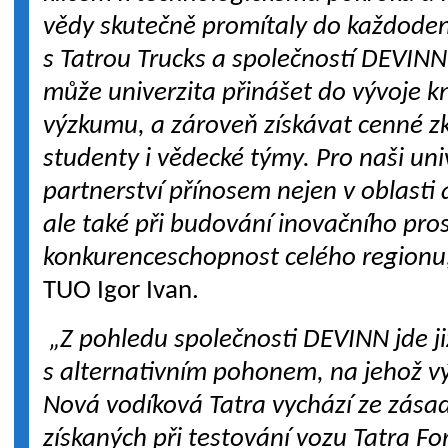
vědy skutečně promítaly do každoden
s Tatrou Trucks a společností DEVINN
může univerzita přinášet do vývoje k
výzkumu, a zároveň získávat cenné z
studenty i vědecké týmy. Pro naši uni
partnerství přínosem nejen v oblast
ale také při budování inovačního pros
konkurenceschopnost celého regionu
TUO Igor Ivan.
„Z pohledu společnosti DEVINN jde již
s alternativním pohonem, na jehož v
Nová vodíková Tatra vychází ze zása
získaných při testování vozu Tatra Fo