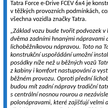
Tatra Force e-Drive FCEV 6x4 je konst
v těžkých provozních podmínkách, což
všechna vozidla značky Tatra.
„Základ vozu bude tvořit podvozek v 
dvěma zadními hnanými nápravami 
lichoběžníkovou nápravou. Toto na Ta
konstrukční uspořádání umožní instala
posádky níže než u běžných vozů Tatra
z kabiny i komfort nastupování a vyst
běžném provozu. Oproti přední licho
budou mít zadní nápravy tradiční tat
s centrální nosnou rourou a nezávis
polonápravami, které zajišťují velmi d