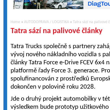
Home
»
AUTODOPRAVA / LOGISTIKA
»
Tatra sází na palivové 
Tatra sází na palivové články
Tatra Trucks společně s partnery zaháj
vývoj nového nákladního vozidla s pa
články Tatra Force e-Drive FCEV 6x4 
platformě řady Force 3. generace. Pro
spolufinancován z prostředků Evrops
dokončen v polovině roku 2028.
Jde o druhý projekt automobilky v tét
výsledkem bude prototyp užitkového 