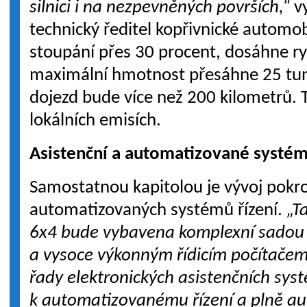
silnici i na nezpevněných površích,“
vy
technický ředitel kopřivnické automob
stoupání přes 30 procent, dosáhne ry
maximální hmotnost přesáhne 25 tu
dojezd bude více než 200 kilometrů. T
lokálních emisích.
Asistenční a automatizované systém
Samostatnou kapitolou je vývoj pokro
automatizovaných systémů řízení.
„T
6x4 bude vybavena komplexní sadou s
a vysoce výkonným řídicím počítačem,
řady elektronických asistenčních sys
k automatizovanému řízení a plně 