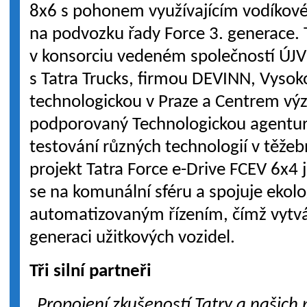
8x6 s pohonem využívajícím vodíkové
na podvozku řady Force 3. generace. 
v konsorciu vedeném společností ÚJV
s Tatra Trucks, firmou DEVINN, Vyso
technologickou v Praze a Centrem v
podporovaný Technologickou agentur
testování různých technologií v těž
projekt Tatra Force e-Drive FCEV 6x4 j
se na komunální sféru a spojuje ekol
automatizovaným řízením, čímž vytvá
generaci užitkových vozidel.
Tři silní partneři
„Propojení zkušeností Tatry a našich 