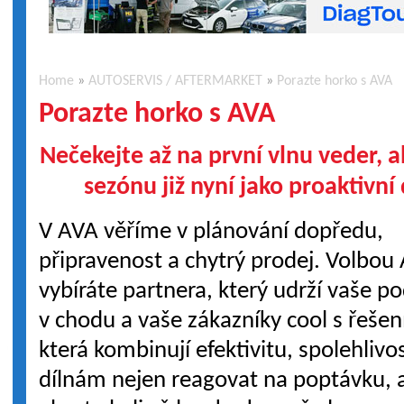
Home
»
AUTOSERVIS / AFTERMARKET
»
Porazte horko s AVA
Porazte horko s AVA
Nečekejte až na první vlnu veder, a
sezónu již nyní jako proaktivní 
V AVA věříme v plánování dopředu,
připravenost a chytrý prodej. Volbou 
vybíráte partnera, který udrží vaše p
v chodu a vaše zákazníky cool s řešen
která kombinují efektivitu, spolehli
dílnám nejen reagovat na poptávku, al