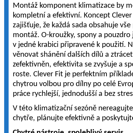
Montáž komponent klimatizace by mě
kompletní a efektivní. Koncept Clever
zajišťuje, že každá sada obsahuje vš
montáž. O-kroužky, spony a pouzdro 
v jedné krabici připravené k použití.
věnovat shánění dalších dílů a ztrácet
zefektivněn, efektivita se zvyšuje a 
roste. Clever Fit je perfektním příkla
chytrou volbou pro dílny po celé Evro
práce rychlejší, jednodušší a bez stre
V této klimatizační sezóně nereagujte
chytře, plánujte efektivně a poskytuj
Chytré nástroje, spolehlivý servis