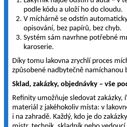
Lakýrník najde odstín u auta – v t
podle kódu a uloží ho do cloudu.
V míchárně se odstín automaticky
opisování, bez papírů, bez chyb.
Systém sám navrhne potřebné mn
karoserie.
Díky tomu lakovna zrychlí proces mích
způsobené nadbytečně namíchanou 
Sklad, zakázky, objednávky – vše po
Refinity umožňuje sledovat zakázky, ř
materiál z jakéhokoliv místa: v lakov
i na zahradě. Každý, kdo je do zakázky
mistr, technik, skladník nebo vedoucí 