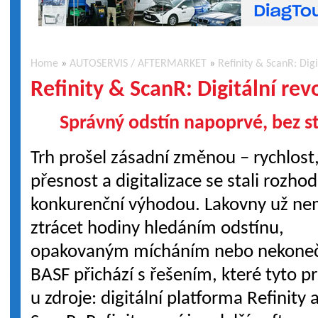
Home
»
AUTOSERVIS / AFTERMARKET
»
Refinity & ScanR: Dig
Refinity & ScanR: Digitální rev
Správný odstín napoprvé, bez st
Trh prošel zásadní změnou – rychlost
přesnost a digitalizace se stali rozhod
konkurenční výhodou. Lakovny už nem
ztrácet hodiny hledáním odstínu,
opakovaným mícháním nebo nekonečn
BASF přichází s řešením, které tyto p
u zdroje: digitální platforma Refinit