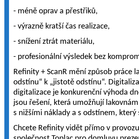
- méně oprav a přestřiků,
- výrazně kratší čas realizace,
- snížení ztrát materiálu,
- profesionální výsledek bez komprom
Refinity + ScanR mění způsob práce l
odstínu“ k „jistotě odstínu“. Digitali
digitalizace je konkurenční výhoda dn
jsou řešení, která umožňují lakovnám 
s nižšími náklady a s odstínem, který
Chcete Refinity vidět přímo v provoz
společnost Toplac pro domluvu preze