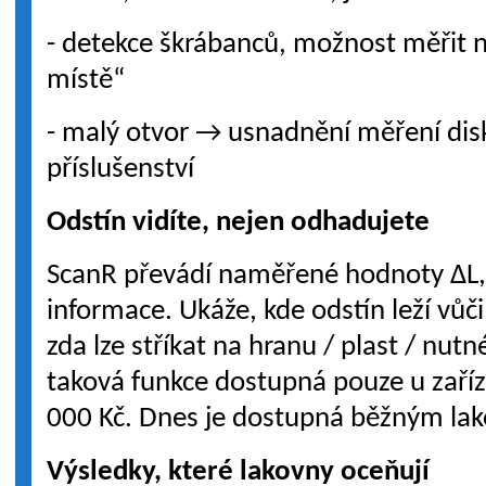
- detekce škrábanců, možnost měřit
místě“
- malý otvor → usnadnění měření disk
příslušenství
Odstín vidíte, nejen odhadujete
ScanR převádí naměřené hodnoty ΔL, 
informace. Ukáže, kde odstín leží vůči
zda lze stříkat na hranu / plast / nutn
taková funkce dostupná pouze u zaříz
000 Kč. Dnes je dostupná běžným la
Výsledky, které lakovny oceňují