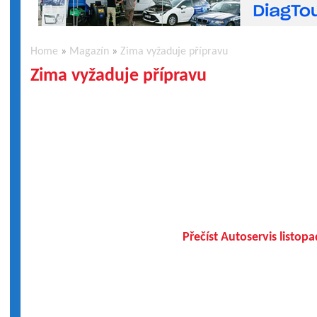
Home
»
Magazín
»
Zima vyžaduje přípravu
Zima vyžaduje přípravu
Přečíst Autoservis listop