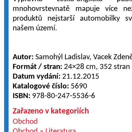
mnohovrstevnatě mapuje více ne
produktů nejstarší automobilky 
našem území.
Autor:
Samohýl Ladislav, Vacek Zden
Formát / stran:
24×28 cm, 352 stran
Datum vydání:
21.12.2015
Katalogové číslo:
5690
ISBN:
978-80-247-5536-6
Zařazeno v kategoriích
Obchod
Obchod » Literatura