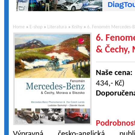
Home
»
E-shop
»
Literatura
»
Knihy
»
6. Fenomén Mercedes-Be
6. Fenom
& Čechy, 
Naše cena:
434,- Kč)
Doporučen
Podrobnost
Výpravná česko-anglická pu