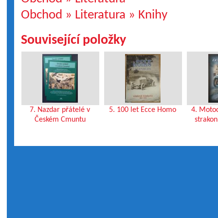
Obchod » Literatura » Knihy
Související položky
7. Nazdar přátelé v
5. 100 let Ecce Homo
4. Moto
Českém Cmuntu
strakon