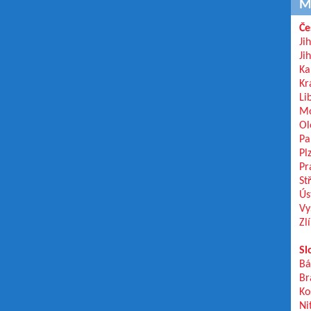
M
Če
Ji
Ji
Ka
Kr
Li
Mo
Ol
Pa
Pl
Pr
St
Ús
Vy
Zl
Sl
Bá
Br
Ko
Ni