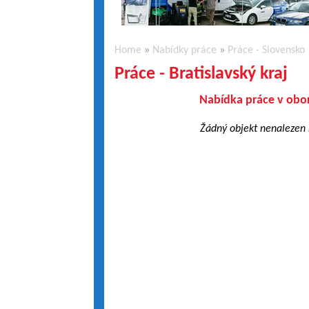
Home
»
Nabídky práce
»
Práce - Slovensko
Práce - Bratislavský kraj
Nabídka práce v obor
Žádný objekt nenalezen