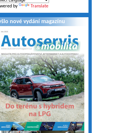
wered by
Translate
yšlo nové vydání magazínu