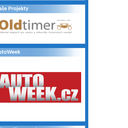
aše Projekty
utoWeek