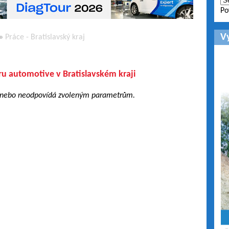
Po
V
»
Práce - Bratislavský kraj
u automotive v Bratislavském kraji
 nebo neodpovídá zvoleným parametrům.