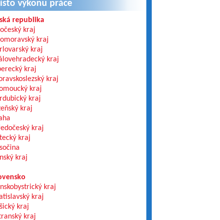
ísto výkonu práce
ská republika
hočeský kraj
homoravský kraj
rlovarský kraj
álovehradecký kraj
berecký kraj
ravskoslezský kraj
omoucký kraj
rdubický kraj
zeňský kraj
aha
ředočeský kraj
tecký kraj
sočina
ínský kraj
ovensko
nskobystrický kraj
atislavský kraj
šický kraj
transký kraj