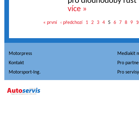
pro dlouhodobý růst 
více »
« první
‹ předchozí
1
2
3
4
5
6
7
8
9
1
Motorpress
Mediakit 
Kontakt
Pro partne
Motorsport-Ing.
Pro servis