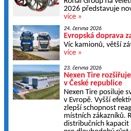
Ronal Group na velet
2026 představuje nov
více »
24. června 2026
Evropská doprava za
Víc kamionů, větší zá
více »
23. června 2026
Nexen Tire rozšiřuj
v České republice
Nexen Tire posiluje 
v Evropě. Vyšší efekti
zlepší schopnost rea
místních zákazníků. R
distribučních kapacit 