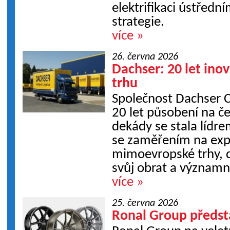
elektrifikaci ústřed
strategie.
více »
26. června 2026
Dachser: 20 let ino
trhu
Společnost Dachser C
20 let působení na č
dekády se stala lídre
se zaměřením na expo
mimoevropské trhy, 
svůj obrat a významně
více »
25. června 2026
Ronal Group předst