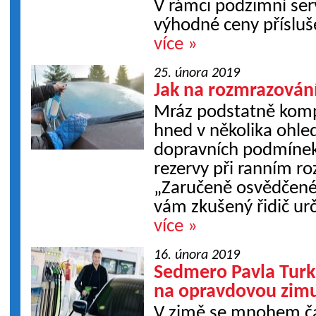
V rámci podzimní ser
výhodné ceny přísluše
více »
25. února 2019
Jak na rozmrazován
Mráz podstatně kompl
hned v několika ohle
dopravních podmínek 
rezervy při ranním r
„Zaručeně osvědčené
vám zkušený řidič urč
více »
16. února 2019
Sedmero Pavla Turka,
na opravdovou zim
V zimě se mnohem čas