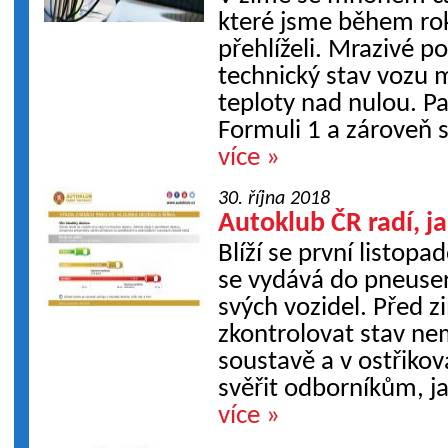
které jsme během ro
přehlíželi. Mrazivé po
technický stav vozu 
teploty nad nulou. P
Formuli 1 a zároveň 
více »
30. října 2018
Autoklub ČR radí, ja
Blíží se první listop
se vydává do pneuser
svých vozidel. Před 
zkontrolovat stav ne
soustavě a v ostřikova
svěřit odborníkům, jak
více »