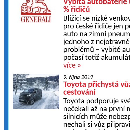
Vybitá autobaterie 
% řidičů
Blížící se nízké venk
pro české řidiče jen 
auto na zimní pneuma
jednoho z nejotravně
problémů – vybité au
počasí totiž akumulát
více »
9. října 2019
Toyota přichystá vů
cestování
Toyota podporuje své
nečekali až na první 
silnicích může nebezp
nechali si vůz připra