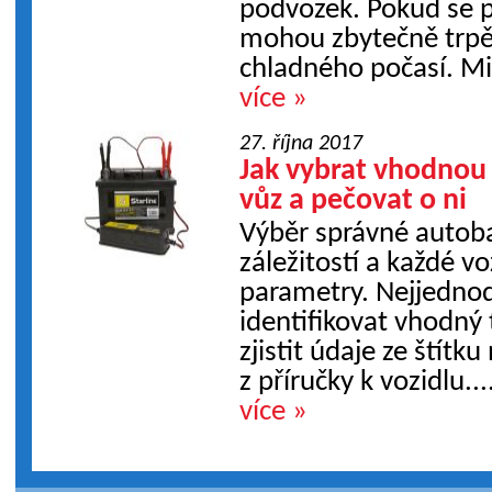
podvozek. Pokud se p
mohou zbytečně trpě
chladného počasí. M
více »
27. října 2017
Jak vybrat vhodnou 
vůz a pečovat o ni
Výběr správné autob
záležitostí a každé v
parametry. Nejjednod
identifikovat vhodný 
zjistit údaje ze štítk
z příručky k vozidlu...
více »