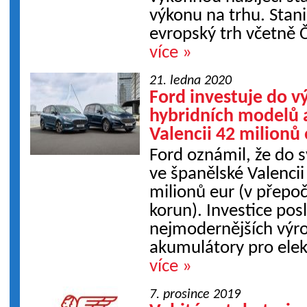
výkonu na trhu. Stan
evropský trh včetně Č
více »
21. ledna 2020
Ford investuje do 
hybridních modelů 
Valencii 42 milionů
Ford oznámil, že do 
ve španělské Valencii
milionů eur (v přepoč
korun). Investice pos
nejmodernějších výro
akumulátory pro elekt
více »
7. prosince 2019