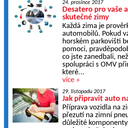
24. prosince 2017
Desatero pro vaše 
skutečné zimy
Každá zima je prověr
automobilů. Pokud v
horském parkovišti b
pomoci, pravděpodob
co jste zanedbali, ne
spolupráci s OMV při
které...
více »
29. listopadu 2017
Jak připravit auto n
Příprava vozidla na
přezutí na zimní pneu
důležité komponenty,