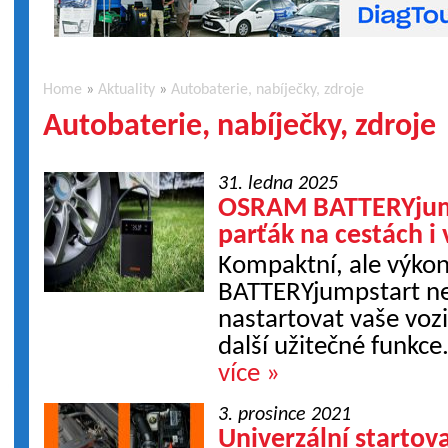
Home
»
Aktuality
»
Autobaterie, nabíječky, zdroje
Autobaterie, nabíječky, zdroje
31. ledna 2025
OSRAM BATTERYjump
parťák na cestách i 
Kompaktní, ale výko
BATTERYjumpstart n
nastartovat vaše voz
další užitečné funkce
více »
3. prosince 2021
Univerzální startova