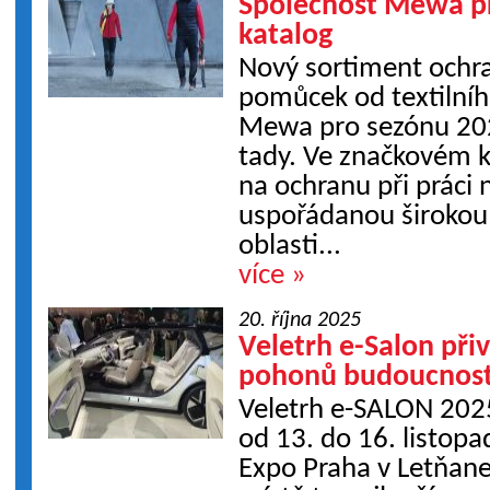
Společnost Mewa př
katalog
Nový sortiment ochr
pomůcek od textilníh
Mewa pro sezónu 20
tady. Ve značkovém 
na ochranu při práci
uspořádanou širokou
oblasti...
více »
20. října 2025
Veletrh e-Salon přiv
pohonů budoucnost
Veletrh e-SALON 2025
od 13. do 16. listopa
Expo Praha v Letňan