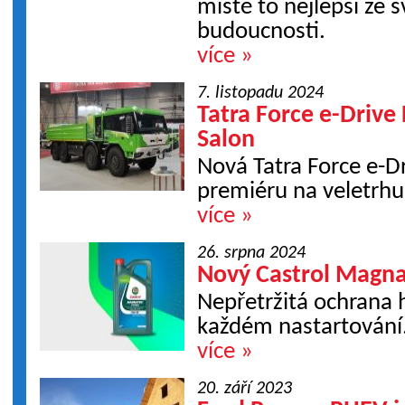
místě to nejlepší ze 
budoucnosti.
více »
7. listopadu 2024
Tatra Force e-Drive
Salon
Nová Tatra Force e-D
premiéru na veletrhu
více »
26. srpna 2024
Nový Castrol Magna
Nepřetržitá ochrana 
každém nastartování
více »
20. září 2023