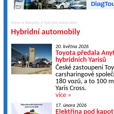
Home
»
Aktuality
»
Hybridní automobily
Hybridní automobily
20. května 2026
Toyota předala Any
hybridních Yarisů
České zastoupení Toy
carsharingové společ
180 vozů, a to 100 m
Yaris Cross.
více »
17. února 2026
Elektřina pod kapo