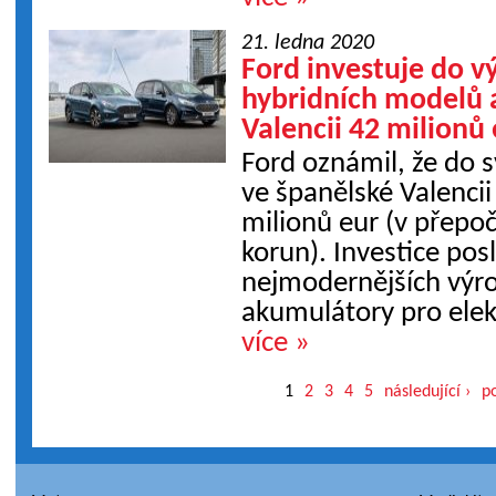
21. ledna 2020
Ford investuje do 
hybridních modelů 
Valencii 42 milionů
Ford oznámil, že do 
ve španělské Valencii
milionů eur (v přepoč
korun). Investice pos
nejmodernějších výro
akumulátory pro elekt
více »
1
2
3
4
5
následující ›
p