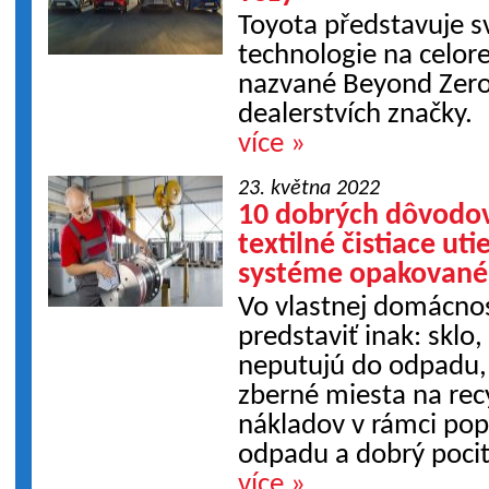
Toyota představuje s
technologie na celo
nazvané Beyond Zer
dealerstvích značky.
více »
23. května 2022
10 dobrých dôvodov
textilné čistiace ut
systéme opakované
Vo vlastnej domácnos
predstaviť inak: sklo,
neputujú do odpadu,
zberné miesta na rec
nákladov v rámci popl
odpadu a dobrý pocit,
více »