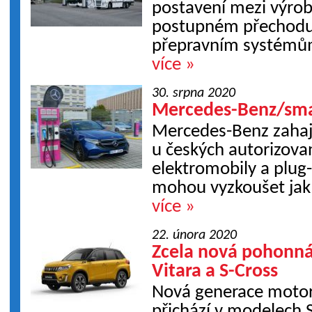
postavení mezi výrobci
postupném přechodu 
přepravním systémů
více »
30. srpna 2020
Mercedes-Benz/sm
Mercedes-Benz zahaju
u českých autorizova
elektromobily a plug-
mohou vyzkoušet jak s
více »
22. února 2020
Zcela nová pohonná
Vitara a S-Cross
Nová generace motor
přichází v modelech S