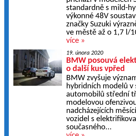
standardně s mild-h
výkonné 48V soustav
značky Suzuki výrazně
ve městě až o 1,7 l/10
více »
19. února 2020
BMW posouvá elektr
o další kus vpřed
BMW zvyšuje význam a
hybridních modelů v
automobilů střední t
modelovou ofenzivou
nadcházejících měsící
vozidel s elektrifik
současného...
více »