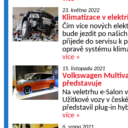
23. května 2022
Klimatizace v elekt
Čím více nových elekt
bude jezdit po našich 
přijede do servisu k
opravě systému klima
více »
15. listopadu 2021
Volkswagen Multiva
představuje
Na veletrhu e-Salon
Užitkové vozy v česk
představil plug-in hy
více »
6. srpna 2021