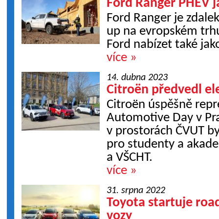
Ford Ranger PHEV j
Ford Ranger je zdalek
up na evropském trhu
Ford nabízet také jak
více »
14. dubna 2023
Citroën předvedl el
Citroën úspěšně repr
Automotive Day v Pr
v prostorách ČVUT b
pro studenty a akad
a VŠCHT.
více »
31. srpna 2022
Toyota startuje ro
vozy