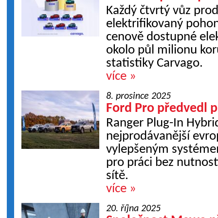
Každý čtvrtý vůz prod
elektrifikovaný pohon
cenově dostupné elek
okolo půl milionu kor
statistiky Carvago.
více »
8. prosince 2025
Ford Pro předvedl 
Ranger Plug-In Hybrid
nejprodávanější evro
vylepšeným systéme
pro práci bez nutnost
sítě.
více »
20. října 2025