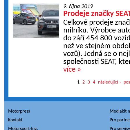
9. října 2019
Prodeje značky SEAT 
Celkové prodeje zna
milníku. Výrobce aut
do září 454 800 vozide
než ve stejném obdo
vozů). Jedná se o nejl
společnosti SEAT, kter
více »
1
2
3
4
následující ›
pos
Motorpress
Mediakit 
Kontakt
Pro partne
Motorsport-Ing.
Pro servis