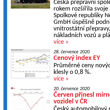
Česká přepravní spo
rokem rozšířila svoje
Spolkové republiky 
GmbH úspěšně podniká
vnitrostátní přepravy, 
nákladních vozů a plá
více »
28. července 2020
Cenový index EY
Průměrné ceny nových
klesly o 0,8 %.
více »
20. července 2020
Červen přinesl mírn
vozidel v ČR
Český automobilový 