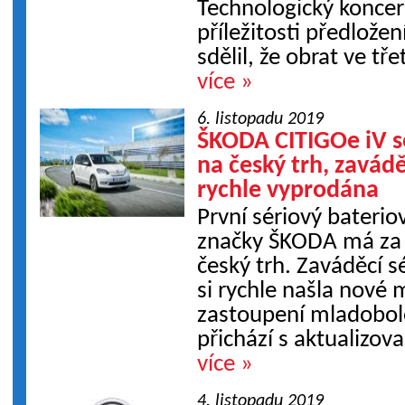
Technologický konce
příležitosti předložen
sdělil, že obrat ve třet
více »
6. listopadu 2019
ŠKODA CITIGOe iV 
na český trh, zavádě
rychle vyprodána
První sériový bateriov
značky ŠKODA má za 
český trh. Zaváděcí s
si rychle našla nové 
zastoupení mladobol
přichází s aktualizova
více »
4. listopadu 2019