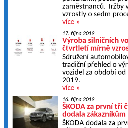
zaměstnanců. Tržby 
vzrostly o sedm proce
více »
17. října 2019
Výroba silničních vo
čtvrtletí mírně vzro
Sdružení automobilo
tradiční přehled o vý
vozidel za období od 
2019.
více »
16. října 2019
ŠKODA za první tři č
dodala zákazníkům 
ŠKODA dodala za první