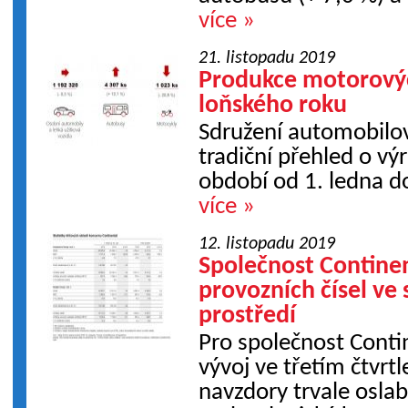
více »
21. listopadu 2019
Produkce motorovýc
loňského roku
Sdružení automobilo
tradiční přehled o vý
období od 1. ledna do
více »
12. listopadu 2019
Společnost Continen
provozních čísel ve
prostředí
Pro společnost Contin
vývoj ve třetím čtvrtl
navzdory trvale osla