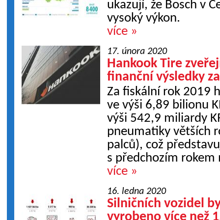
ukazují, že Bosch v Č
vysoký výkon.
více »
17. února 2020
Hankook Tire zveřej
finanční výsledky z
Za fiskální rok 2019 
ve výši 6,89 bilionu 
výši 542,9 miliardy K
pneumatiky větších r
palců), což představ
s předchozím rokem n
více »
16. ledna 2020
Silničních vozidel b
vyrobeno více než 1