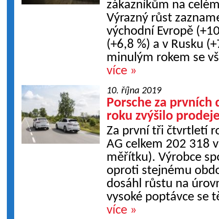
zákazníkům na celém
Výrazný růst zaznam
východní Evropě (+10
(+6,8 %) a v Rusku (+
minulým rokem se vša
více »
10. října 2019
Porsche za prvních 
roku zvýšilo prodeje
Za první tři čtvrtlet
AG celkem 202 318 v
měřítku). Výrobce sp
oproti stejnému obd
dosáhl růstu na úrovn
vysoké poptávce se tě
více »