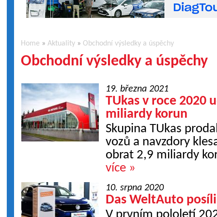
Home
»
Aktuality
»
Obchodní výsledky a úspěchy
Obchodní výsledky a úspěchy
19. března 2021
TUkas v roce 2020 u
miliardy korun
Skupina TUkas proda
vozů a navzdory klesa
obrat 2,9 miliardy ko
více »
10. srpna 2020
Das WeltAuto posíli
V prvním pololetí 202