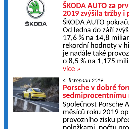
ŠKODA AUTO za prvn
2019 zvýšila tržby i
ŠKODA AUTO pokraču
Od ledna do září zvýš
17,6 % na 14,8 milia
rekordní hodnoty v hi
je nadále také provoz
o 8,5 % na 1,175 mili
více »
4. listopadu 2019
Porsche v dobré fo
sedmiprocentnímu n
Společnost Porsche A
měsíců roku 2019 opě
provozního zisku př
položkami, počtu pro