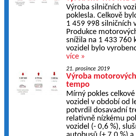
Výroba silničních voz
poklesla. Celkově by
1 459 998 silničních v
Produkce motorových
snížila na 1 433 760 
vozidel bylo vyroben
více »
21. prosince 2019
Výroba motorových 
tempo
Mírný pokles celkov
vozidel v období od 
potvrdil dosavadní tr
relativně nízkému po
vozidel (- 0,6 %), sl
autobusů (+ 7,0 %) a 