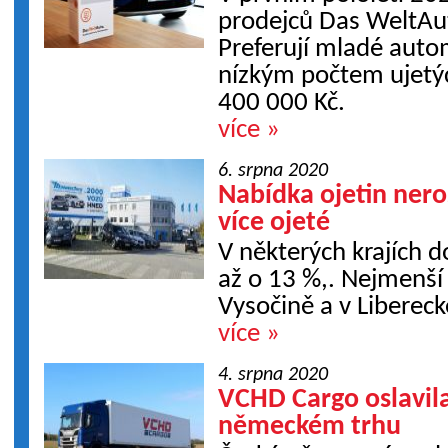
prodejců Das WeltAu
Preferují mladé autom
nízkým počtem ujetý
400 000 Kč.
více »
6. srpna 2020
Nabídka ojetin neros
více ojeté
V některých krajích d
až o 13 %,. Nejmenší 
Vysočině a v Libereck
více »
4. srpna 2020
VCHD Cargo oslavila
německém trhu