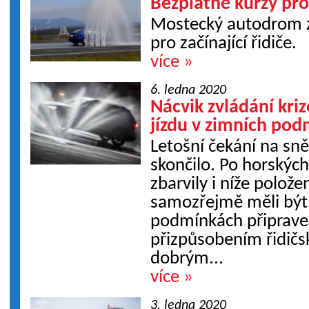
Bezplatné kurzy pro 
Mostecký autodrom z
pro začínající řidiče.
více »
6. ledna 2020
Nácvik zvládání kri
jízdu v zimních po
Letošní čekání na sn
skončilo. Po horskýc
zbarvily i níže polože
samozřejmě měli být
podmínkách připraven
přizpůsobením řidičs
dobrým...
více »
3. ledna 2020