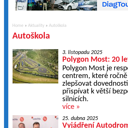
Home
»
Aktuality
»
Autoškola
Autoškola
3. listopadu 2025
Polygon Most: 20 le
Polygon Most je re
centrem, které ročně
zlepšovat dovednosti
přispívat k větší bez
silnicích.
více »
25. dubna 2025
Vyjádření Autodro