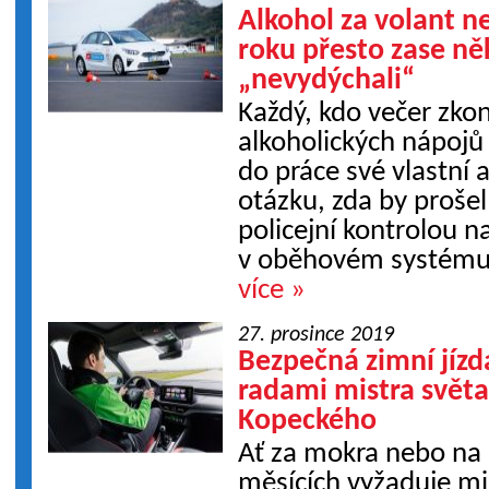
Alkohol za volant n
roku přesto zase něk
„nevydýchali“
Každý, kdo večer zko
alkoholických nápojů 
do práce své vlastní a
otázku, zda by proše
policejní kontrolou n
v oběhovém systému. 
více »
27. prosince 2019
Bezpečná zimní jízd
radami mistra světa 
Kopeckého
Ať za mokra nebo na 
měsících vyžaduje m