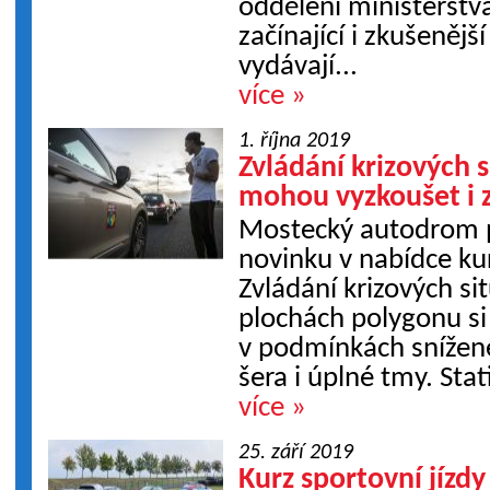
oddělení ministerstva
začínající i zkušenějš
vydávají...
více »
1. října 2019
Zvládání krizových si
mohou vyzkoušet i z
Mostecký autodrom př
novinku v nabídce ku
Zvládání krizových si
plochách polygonu si
v podmínkách snížené 
šera i úplné tmy. Stat
více »
25. září 2019
Kurz sportovní jíz