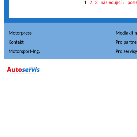
1
2
3
následující ›
posl
Motorpress
Mediakit 
Kontakt
Pro partne
Motorsport-Ing.
Pro servis