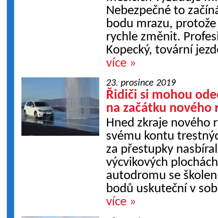
Nebezpečné to začíná
bodu mrazu, protože
rychle změnit. Profes
Kopecký, tovární jez
více »
23. prosince 2019
Řidiči si mohou ode
na začátku nového 
Hned zkraje nového 
svému kontu trestných
za přestupky nasbíral
výcvikových plochác
autodromu se školen
bodů uskuteční v sobo
více »