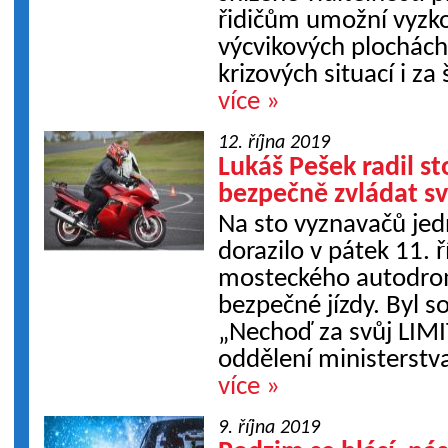
řidičům umožní vyzko
výcvikových plochách
krizových situací i za 
více »
12. října 2019
Lukáš Pešek radil s
bezpečně zvládat sv
Na sto vyznavačů jed
dorazilo v pátek 11. ř
mosteckého autodrom
bezpečné jízdy. Byl 
„Nechoď za svůj LIMIT
oddělení ministerstva
více »
9. října 2019