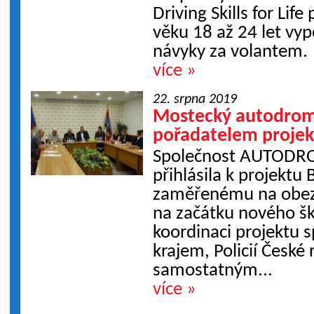
Driving Skills for Li
věku 18 až 24 let vy
návyky za volantem.
více »
22. srpna 2019
Mostecký autodrom
pořadatelem projek
Společnost AUTODR
přihlásila k projektu
zaměřenému na obezř
na začátku nového šk
koordinaci projektu 
krajem, Policií České 
samostatným...
více »