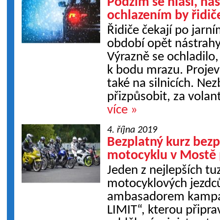
Podzim se hlásí, ná
ochlazením by řidič
Řidiče čekají po jarn
období opět nástrah
Výrazně se ochladilo, 
k bodu mrazu. Proje
také na silnicích. N
přizpůsobit, za volan
více »
4. října 2019
Bezplatný kurz bezp
motocyklu v Mostě 
Jeden z nejlepších t
motocyklových jezdců
ambasadorem kampan
LIMIT“, kterou připr