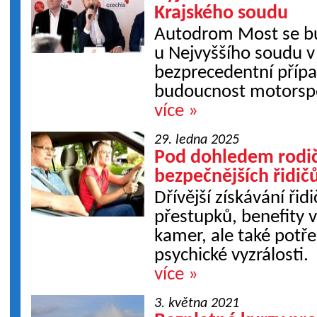
Krajského soudu
Autodrom Most se b
u Nejvyššího soudu v
bezprecedentní přípa
budoucnost motorspo
více »
29. ledna 2025
Pod dohledem rodičů
bezpečnějších řidič
Dřívější získávání ři
přestupků, benefity 
kamer, ale také potř
psychické vyzrálosti.
více »
3. května 2021