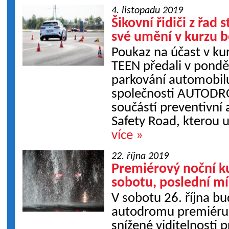
4. listopadu 2019
Šikovní řidiči z řad
své umění v kurzu b
Poukaz na účast v ku
TEEN předali v pondě
parkování automobilu
společnosti AUTODR
součástí preventivní 
Safety Road, kterou u
více »
22. října 2019
Premiérový noční ku
sobotu, poslední mí
V sobotu 26. října 
autodromu premiéru 
snížené viditelnosti 