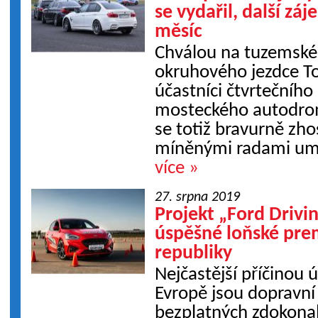
se vydařil, další záj
měsíc
Chválou na tuzemskéh
okruhového jezdce To
účastníci čtvrtečního
mosteckého autodro
se totiž bravurně zhos
míněnými radami umo
více »
27. srpna 2019
Projekt „Ford Driving
úspěšné loňské prem
republiky
Nejčastější příčinou 
Evropě jsou dopravn
bezplatných zdokonal