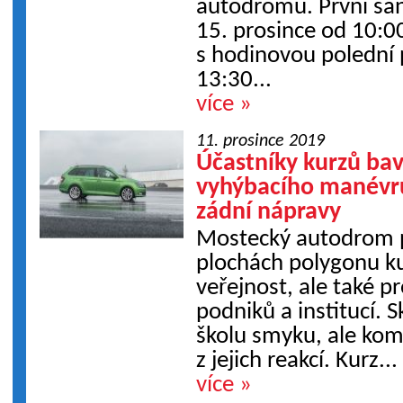
autodromu. První šan
15. prosince od 10:0
s hodinovou polední
13:30...
více »
11. prosince 2019
Účastníky kurzů bav
vyhýbacího manévru
zádní nápravy
Mostecký autodrom p
plochách polygonu ku
veřejnost, ale také 
podniků a institucí. 
školu smyku, ale kom
z jejich reakcí. Kurz...
více »