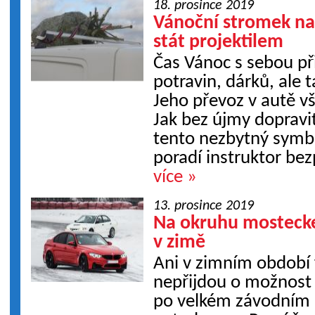
18. prosince 2019
Vánoční stromek na
stát projektilem
Čas Vánoc s sebou při
potravin, dárků, ale
Jeho převoz v autě v
Jak bez újmy doprav
tento nezbytný symbol
poradí instruktor bez
více »
13. prosince 2019
Na okruhu mosteck
v zimě
Ani v zimním období
nepřijdou o možnost 
po velkém závodním