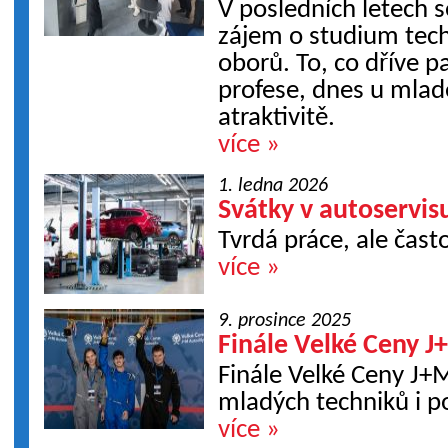
V posledních letech se
zájem o studium tec
oborů. To, co dříve p
profese, dnes u mlad
atraktivitě.
více »
1. ledna 2026
Svátky v autoservis
Tvrdá práce, ale čast
více »
9. prosince 2025
Finále Velké Ceny J
Finále Velké Ceny J+M
mladých techniků i 
více »