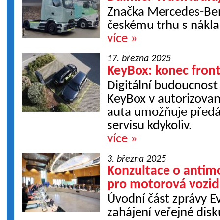
Značka Mercedes-Ben
českému trhu s nákl
více »
17. března 2025
KeyBox: konec front
Digitální budoucnost 
KeyBox v autorizovan
auta umožňuje předán
servisu kdykoliv.
více »
3. března 2025
Konzultace o antim
pro motorová vozid
Úvodní část zprávy E
zahájení veřejné dis