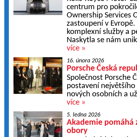
centrum pro pokročilo
Ownership Services C
zastoupení v Evropě.
komplexní služby a pé
Naskytla se nám unikát
více »
16. února 2026
Porsche Česká repub
Společnost Porsche Č
postavení největšíh
nových osobních a už
více »
5. ledna 2026
Akademie pomáhá z
obory