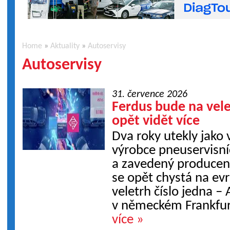
Home
»
Aktuality
»
Autoservisy
Autoservisy
31. července 2026
Ferdus bude na ve
opět vidět více
Dva roky utekly jako 
výrobce pneuservisn
a zavedený producent
se opět chystá na ev
veletrh číslo jedna 
v německém Frankfur
více »