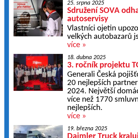
25. srpna 2025
Sdružení SOVA odha
autoservisy
Vlastníci ojetin upoz
velkých autobazarů j
více »
18. dubna 2025
3. ročník projektu 
Generali Česká pojišť
20 nejlepších partne
2024. Největší domác
více než 1770 smluvn
nejlepších.
více »
19. března 2025
Daimler Truck kralu