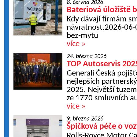
8. června 2026
Bateriová úložiště 
Kdy dávají firmám sm
návratnost.2026-06-0
bez-mytu
více »
24. března 2026
TOP Autoservis 202
Generali Česká pojiš
nejlepších partnersk
2025. Největší tuzem
ze 1770 smluvních au
více »
9. března 2026
Špičková péče o voz
Rolls-Royce Motor Ca