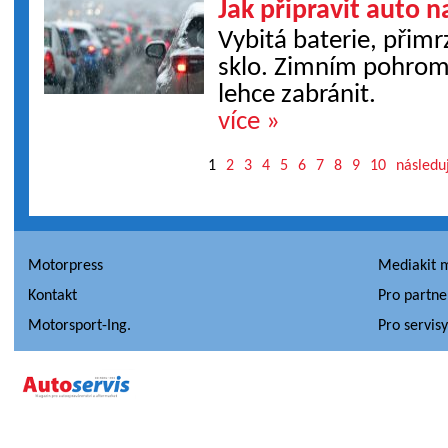
Jak připravit auto 
Vybitá baterie, přim
sklo. Zimním pohrom
lehce zabránit.
více »
1
2
3
4
5
6
7
8
9
10
následuj
Motorpress
Mediakit 
Kontakt
Pro partne
Motorsport-Ing.
Pro servis