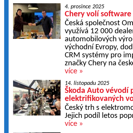
4. prosince 2025
Chery volí softwar
Česká společnost Omne
využívá 12 000 deale
automobilových výrob
východní Evropy, do
CRM systémy pro impo
značky Chery na česk
více »
14. listopadu 2025
Škoda Auto vévodí 
elektrifikovaných v
Český trh s elektrom
Jejich podíl letos po
více »