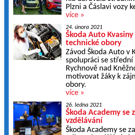
Plzni a Čáslavi vozy 
více »
24. února 2021
Škoda Auto Kvasiny
technické obory
Závod Škoda Auto v K
spolupráci se středn
Rychnově nad Kněžnou
motivovat žáky k záj
obory.
více »
26. ledna 2021
Škoda Academy se z
vzdělávání
Škoda Academy se zam