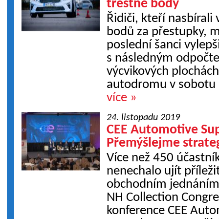
trestné body
Řidiči, kteří nasbíral
bodů za přestupky, m
poslední šanci vylepši
s následným odpočte
výcvikových plochác
autodromu v sobotu 2
více »
24. listopadu 2019
CEE Automotive Sup
Přemýšlejme strate
Více než 450 účastník
nenechalo ujít příleži
obchodním jednáním
NH Collection Congr
konference CEE Auto