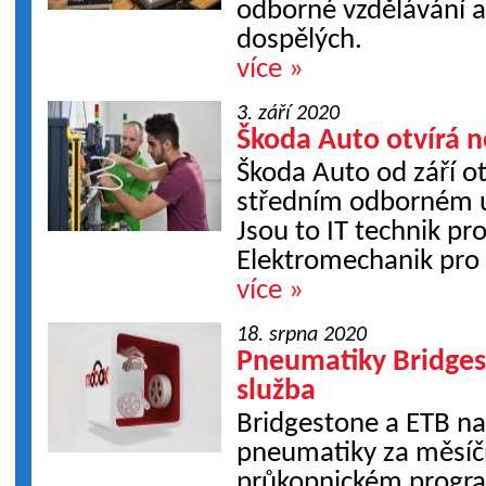
odborné vzdělávání a
dospělých.
více »
3. září 2020
Škoda Auto otvírá 
Škoda Auto od září o
středním odborném uč
Jsou to IT technik pr
Elektromechanik pro z
více »
18. srpna 2020
Pneumatiky Bridges
služba
Bridgestone a ETB na
pneumatiky za měsíč
průkopnickém prog