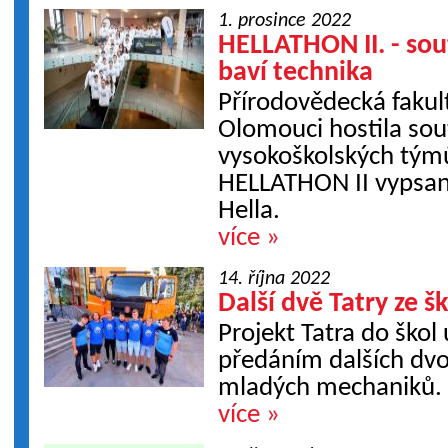
1. prosince 2022
HELLATHON II. - sou
baví technika
Přírodovědecká fakul
Olomouci hostila sou
vysokoškolských týmů
HELLATHON II vypsan
Hella.
více »
14. října 2022
Další dvě Tatry ze šk
Projekt Tatra do ško
předáním dalších dvo
mladých mechaniků.
více »