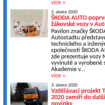
více »
5. února 2020
ŠKODA AUTO poprvé
žákovské vozy v Au
Pavilon značky ŠKOD
Autostadtu představu
technického a inžený
společnosti ŠKODA A
zde prezentuje voz
vyvinuté a vyrobené
Akademie v...
více »
3. února 2020
Vzdělávací projekt T
2020 zamíří do dalš
novinky