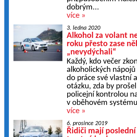
dobrým...
více »
3. ledna 2020
Alkohol za volant n
roku přesto zase něk
„nevydýchali“
Každý, kdo večer zko
alkoholických nápojů 
do práce své vlastní a
otázku, zda by proše
policejní kontrolou n
v oběhovém systému. 
více »
6. prosince 2019
Řidiči mají poslední 