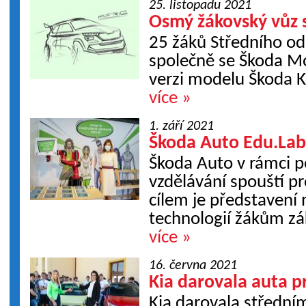
25. listopadu 2021
Osmý žákovský vůz 
25 žáků Středního od
společně se Škoda Mo
verzi modelu Škoda 
více »
1. září 2021
Škoda Auto Edu.Lab 
Škoda Auto v rámci 
vzdělávání spouští pr
cílem je představení
technologií žákům zá
více »
16. června 2021
Kia darovala auta 
Kia darovala středn