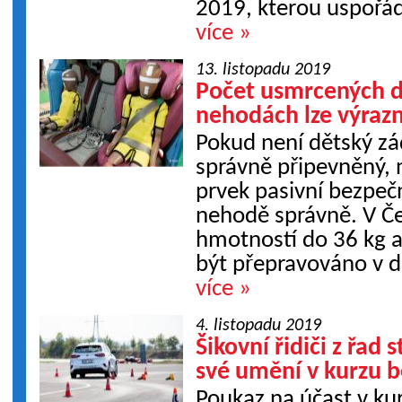
2019, kterou uspořád
více »
13. listopadu 2019
Počet usmrcených d
nehodách lze výrazn
Pokud není dětský zá
správně připevněný, 
prvek pasivní bezpečn
nehodě správně. V Čes
hmotností do 36 kg 
být přepravováno v d
více »
4. listopadu 2019
Šikovní řidiči z řad
své umění v kurzu b
Poukaz na účast v ku