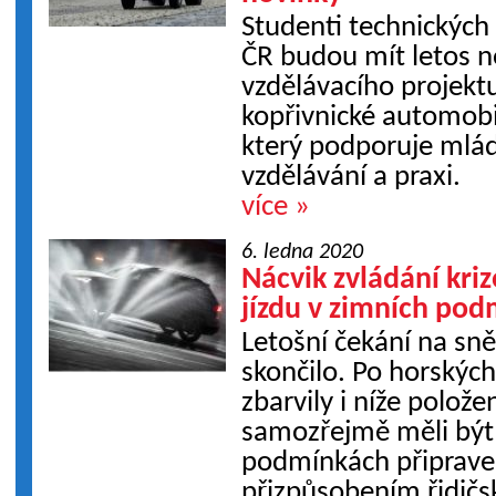
Studenti technických 
ČR budou mít letos n
vzdělávacího projektu
kopřivnické automob
který podporuje mlá
vzdělávání a praxi.
více »
6. ledna 2020
Nácvik zvládání kri
jízdu v zimních po
Letošní čekání na sn
skončilo. Po horskýc
zbarvily i níže polože
samozřejmě měli být
podmínkách připraven
přizpůsobením řidičs