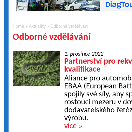
Home
»
Aktuality
»
Odborné vzdělávání
Odborné vzdělávání
1. prosince 2022
Partnerství pro rekv
kvalifikace
Aliance pro automob
EBAA (European Batt
spojily své síly, aby 
rostoucí mezeru v d
dodavatelského řetěz
výrobu.
více »