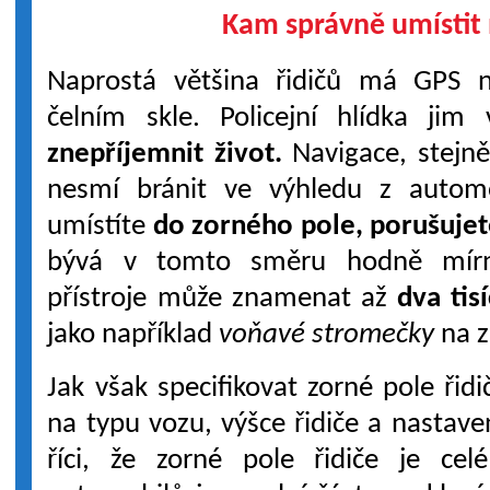
Kam správně umístit 
Naprostá většina řidičů má GPS n
čelním skle. Policejní hlídka ji
znepříjemnit život.
Navigace, stejně 
nesmí bránit ve výhledu z automo
umístíte
do zorného pole, porušujet
bývá v tomto směru hodně mírn
přístroje může znamenat až
dva tis
jako například
voňavé stromečky
na z
Jak však specifikovat zorné pole řidi
na typu vozu, výšce řidiče a nastave
říci, že zorné pole řidiče je ce