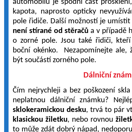
automobilů je spodní část prosklení,
kapota, naprosto opticky nevyužív
pole řidiče. Další možností je umísti
není stírané od stěračů
a v případě 
o zorné pole. Jsou také řidiči, kteř
boční okénko. Nezapomínejte ale, ž
být součástí zorného pole.
Dálniční zná
Čím nejrychleji a bez poškození skla
neplatnou dálniční známku? Nejl
sklokeramickou desku
, trvá to pár 
klasickou žiletku
, nebo rovnou
žile
to může zdát dobrý nápad, nedoporu