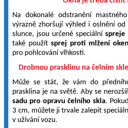
Okna je třeba čistit 
Na dokonalé odstranění mastného
výrazně zhoršují výhled i oslnění od 
slunce, jsou určené speciální
spreje
také použít
sprej proti mlžení oke
pro pohlcování vlhkosti.
Drobnou prasklinu na čelním skle
Může se stát, že vám do předníh
prasklina je na světě. Aby se nerozší
sadu pro opravu čelního skla
. Pokud
3 cm, můžete ji trvale zalepit speci
v užívání vozu.