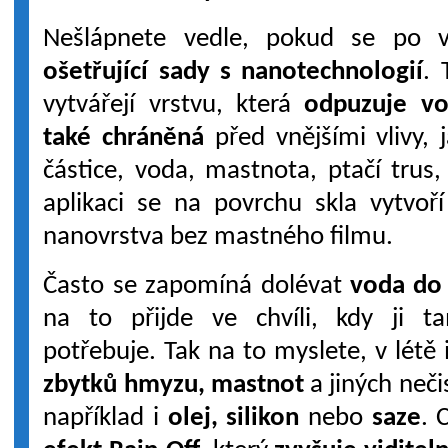
Nešlápnete vedle, pokud se po v
ošetřující sady s nanotechnologií
. 
vytvářejí vrstvu, která
odpuzuje v
také chráněná
před vnějšími vlivy, 
částice, voda, mastnota, ptačí tru
aplikaci se na povrchu skla vytvoří
nanovrstva bez mastného filmu.
Často se zapomíná dolévat
voda do 
na to přijde ve chvíli, kdy ji t
potřebuje. Tak na to myslete, v létě 
zbytků hmyzu, mastnot
a jiných neči
například i
olej, silikon
nebo
saze
. 