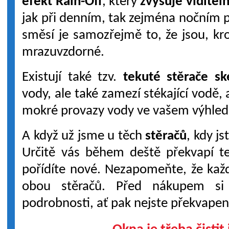
efekt Rain-Off
, který
zvyšuje viditel
jak při denním, tak zejména nočním 
směsí je samozřejmě to, že jsou, kro
mrazuvzdorné.
Existují také tzv.
tekuté stěrače sk
vody, ale také zamezí stékající vodě,
mokré provazy vody ve vašem výhled
A když už jsme u těch
stěračů
, kdy js
Určitě vás během deště překvapí te
pořídíte nové. Nezapomeňte, že kaž
obou stěračů. Před nákupem si 
podrobnosti, ať pak nejste překvapen