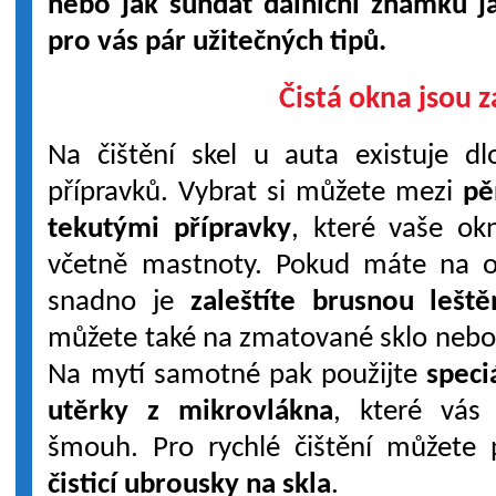
nebo jak sundat dálniční známku 
pro vás pár užitečných tipů.
Čistá okna jsou 
Na čištění skel u auta existuje dl
přípravků. Vybrat si můžete mezi
pě
tekutými přípravky
, které vaše ok
včetně mastnoty. Pokud máte na 
snadno je
zaleštíte brusnou lešt
můžete také na zmatované sklo nebo
Na mytí samotné pak použijte
speci
utěrky z mikrovlákna
, které vás
šmouh. Pro rychlé čištění můžete 
čisticí ubrousky na skla
.