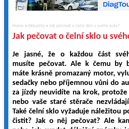
Home
»
Aktuality
»
Jak pečovat o čelní sklo u svého auta?
Jak pečovat o čelní sklo u své
Je jasné, že o každou část své
musíte pečovat. Ale k čemu by b
máte krásně promazaný motor, vyl
sedačky nebo příjemnou vůni do au
za jízdy neuvidíte na krok, proto
nebo vaše staré stěrače nezvládaj
Také čelní sklo vyžaduje náležitou p
čistit? Jak o něj pečovat? Ale ka