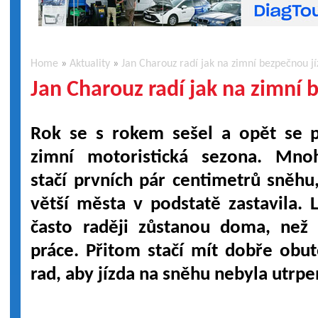
Home
»
Aktuality
»
Jan Charouz radí jak na zimní bezpečnou j
Jan Charouz radí jak na zimní 
Rok se s rokem sešel a opět se př
zimní motoristická sezona. Mno
stačí prvních pár centimetrů sněhu
větší města v podstatě zastavila. 
často raději zůstanou doma, než 
práce. Přitom stačí mít dobře obut
rad, aby jízda na sněhu nebyla utrp