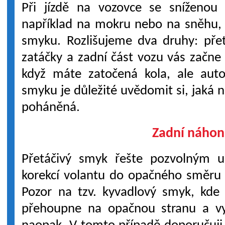
Při jízdě na vozovce se sníženou ú
například na mokru nebo na sněhu,
smyku. Rozlišujeme dva druhy: přet
zatáčky a zadní část vozu vás začne 
když máte zatočená kola, ale auto
smyku je důležité uvědomit si, jaká 
poháněná.
Zadní náhon
Přetáčivý smyk řešte pozvolným 
korekcí volantu do opačného směru z
Pozor na tzv. kyvadlový smyk, kde
přehoupne na opačnou stranu a vy