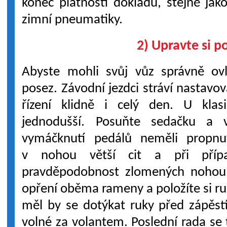
konec platnosti dokladů, stejně ja
zimní pneumatiky.
2) Upravte si p
Abyste mohli svůj vůz správně ovl
posez. Závodní jezdci stráví nastavo
řízení klidně i celý den. U klas
jednodušší. Posuňte sedačku a v
vymáčknutí pedálů neměli propnu
v nohou větší cit a při přípa
pravděpodobnost zlomených nohou.
opření oběma rameny a položíte si ru
měl by se dotýkat ruky před zápěst
volné za volantem. Poslední rada se 