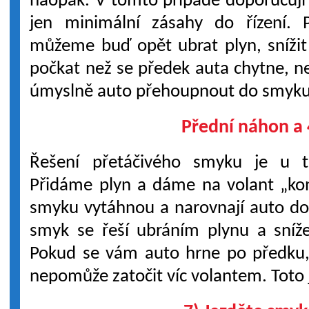
naopak. V tomto případě doporučuji 
jen minimální zásahy do řízení.
můžeme buď opět ubrat plyn, snížit
počkat než se předek auta chytne, n
úmyslně auto přehoupnout do smyku
Přední náhon a 
Řešení přetáčivého smyku je u 
Přidáme plyn a dáme na volant „kon
smyku vytáhnou a narovnají auto do
smyk se řeší ubráním plynu a sníže
Pokud se vám auto hrne po předku, 
nepomůže zatočit víc volantem. Toto 