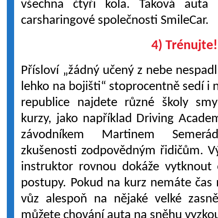
všechna čtyři kola. Taková aut
carsharingové společnosti SmileCar.
4) Trénujte!
Přísloví „žádný učený z nebe nespadl“
lehko na bojišti“ stoprocentně sedí i 
republice najdete různé školy smy
kurzy, jako například Driving Academ
závodníkem Martinem Semer
zkušenosti zodpovědným řidičům. V
instruktor rovnou dokáže vytknout
postupy. Pokud na kurz nemáte čas 
vůz alespoň na nějaké velké zasně
můžete chování auta na sněhu vyzko