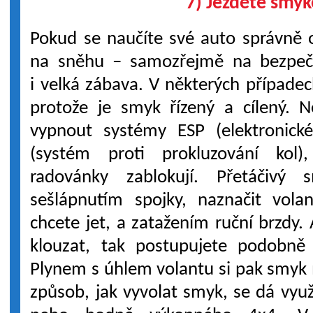
7) Jezděte smy
Pokud se naučíte své auto správně 
na sněhu – samozřejmě na bezpe
i velká zábava. V některých případec
protože je smyk řízený a cílený. 
vypnout systémy ESP (elektronické
(systém proti prokluzování kol
radovánky zablokují. Přetáčivý
sešlápnutím spojky, naznačit vol
chcete jet, a zatažením ruční brzdy. 
klouzat, tak postupujete podobně 
Plynem s úhlem volantu si pak smyk
způsob, jak vyvolat smyk, se dá vyu