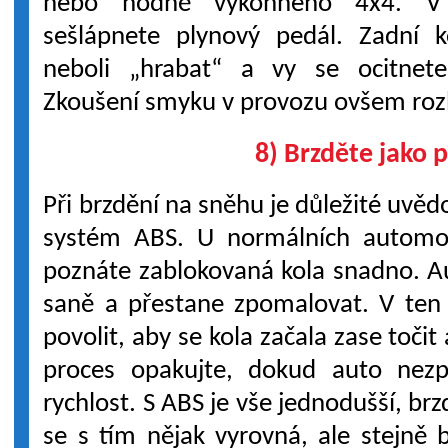
nebo hodně výkonného 4x4. V 
sešlápnete plynový pedál. Zadní k
neboli „hrabat“ a vy se ocitnet
Zkoušení smyku v provozu ovšem roz
8) Brzděte jako p
Při brzdění na sněhu je důležité uvědo
systém ABS. U normálních automob
poznáte zablokovaná kola snadno. A
saně a přestane zpomalovat. V t
povolit, aby se kola začala zase točit 
proces opakujte, dokud auto nez
rychlost. S ABS je vše jednodušší, br
se s tím nějak vyrovná, ale stejně