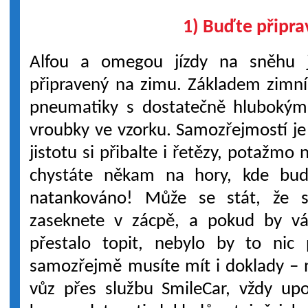
1) Buďte připra
Alfou a omegou jízdy na sněhu 
připravený na zimu. Základem zimní j
pneumatiky s dostatečně hlubokým
vroubky ve vzorku. Samozřejmostí je
jistotu si přibalte i řetězy, potažmo
chystáte někam na hory, kde bu
natankováno! Může se stát, že s
zaseknete v zácpě, a pokud by v
přestalo topit, nebylo by to nic
samozřejmě musíte mít i doklady – na
vůz přes službu SmileCar, vždy upo