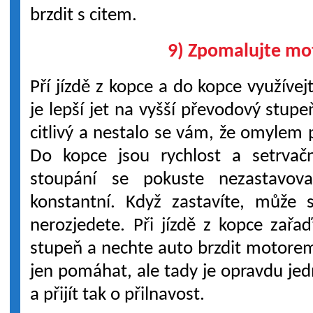
brzdit s citem.
9) Zpomalujte m
Pří jízdě z kopce a do kopce využíve
je lepší jet na vyšší převodový stup
citlivý a nestalo se vám, že omylem 
Do kopce jsou rychlost a setrvačn
stoupání se pokuste nezastavova
konstantní. Když zastavíte, může 
nerozjedete. Při jízdě z kopce zařaď
stupeň a nechte auto brzdit motorem
jen pomáhat, ale tady je opravdu je
a přijít tak o přilnavost.