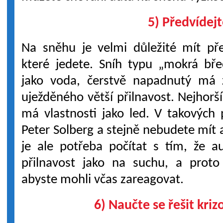
5) Předvídej
Na sněhu je velmi důležité mít př
které jedete. Sníh typu „mokrá bř
jako voda, čerstvě napadnutý má 
uježděného větší přilnavost. Nejhorší
má vlastnosti jako led. V takovýc
Peter Solberg a stejně nebudete mít 
je ale potřeba počítat s tím, že 
přilnavost jako na suchu, a proto
abyste mohli včas zareagovat.
6) Naučte se řešit kriz