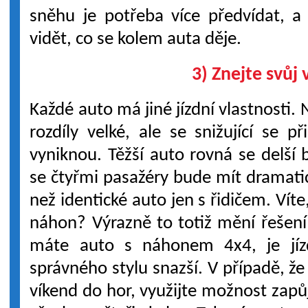
sněhu je potřeba více předvídat, a
vidět, co se kolem auta děje.
3) Znejte svůj 
Každé auto má jiné jízdní vlastnosti.
rozdíly velké, ale se snižující se př
vyniknou. Těžší auto rovná se delší 
se čtyřmi pasažéry bude mít dramatick
než identické auto jen s řidičem. Vít
náhon? Výrazně to totiž mění řešení 
máte auto s náhonem 4x4, je jíz
správného stylu snazší. V případě, že
víkend do hor, využijte možnost zap