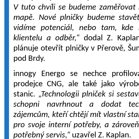
V tuto chvíli se budeme zaměřovat 
mapě. Nové plničky budeme stavět 
vidíme potenciál, nebo tam, kde
klientelu a odběr,“
dodal Z. Kaplan
plánuje otevřít plničky v Přerově, Š
pod Brdy.
innogy Energo se nechce profilo
prodejce CNG, ale také jako výrob
stanic.
„Technologii plniček si sest
schopni navrhnout a dodat tech
zájemcům, kteří chtějí mít vlastní st
pro svoje interní potřeby, a zárov
potřebný servis,“
uzavřel Z. Kaplan.