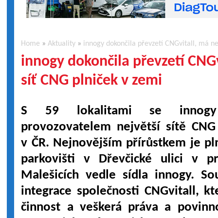
Home
»
Aktuality
»
innogy dokončila převzetí CNGvitall, má ne
innogy dokončila převzetí CNGv
síť CNG plniček v zemi
S 59 lokalitami se innogy
provozovatelem největší sítě CNG
v ČR. Nejnovějším přírůstkem je pl
parkovišti v Dřevčické ulici v p
Malešicích vedle sídla innogy. S
integrace společnosti CNGvitall, k
činnost a veškerá práva a povinn