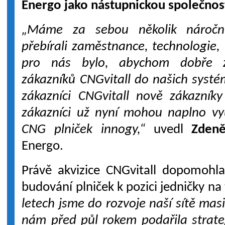
Energo jako nástupnickou společnos
„Máme za sebou několik náročn
přebírali zaměstnance, technologie, ř
pro nás bylo, abychom dobře zv
zákazníků CNGvitall do našich syst
zákazníci CNGvitall nově zákazníky
zákazníci už nyní mohou naplno vyu
CNG plniček innogy,“
uvedl
Zden
Energo.
Právě akvizice CNGvitall dopomohla
budování plniček k pozici jedničky na
letech jsme do rozvoje naší sítě masi
nám před půl rokem podařila strateg