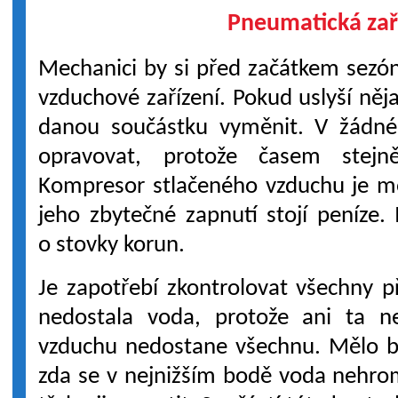
Pneumatická zař
Mechanici by si před začátkem sezón
vzduchové zařízení. Pokud uslyší něja
danou součástku vyměnit. V žádné
opravovat, protože časem stejn
Kompresor stlačeného vzduchu je m
jeho zbytečné zapnutí stojí peníze. 
o stovky korun.
Je zapotřebí zkontrolovat všechny pří
nedostala voda, protože ani ta ne
vzduchu nedostane všechnu. Mělo by
zda se v nejnižším bodě voda nehro