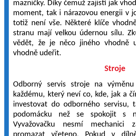
mazničky. Díky čemuž zajistí jak vho
moment, tak i nárazovou energii v 
totiž není vše. Některé klíče vhodn
stranu mají velkou údernou sílu. 
vědět, že je něco jiného vhodně 
vhodně udeřit.
Stroje
Odborný servis stroje na výměnu
každému, který neví co, kde, jak a č
investovat do odborného servisu, ta
podomácku než se spokojit s ne
Vyvažovačku nesmí mechanici z
promazat vřeteno. Pokud v díln