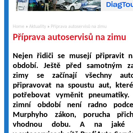
Home
»
Aktuality
»
Příprava autoservisů na zimu
Příprava autoservisů na zimu
Nejen řidiči se musejí připravit 
období. Ještě před samotným z
zimy se začínají všechny auto
připravovat na spoustu aut, kter
potřebovat vyměnit pneumatiky.
zimní období není radno podcen
Murphyho zákon, porucha přic
vhodnou dobu. A na jaké o