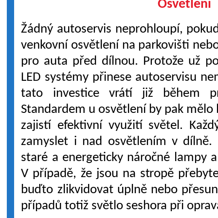
Osvětlení
Žádný autoservis neprohloupí, pokud 
venkovní osvětlení na parkovišti nebo
pro auta před dílnou. Protože už 
LED systémy přinese autoservisu ne
tato investice vrátí již během p
Standardem u osvětlení by pak mělo b
zajistí efektivní využití světel. Ka
zamyslet i nad osvětlením v dílně.
staré a energeticky náročné lampy a
V případě, že jsou na stropě přebyt
buďto zlikvidovat úplně nebo přesun
případů totiž světlo seshora při opr