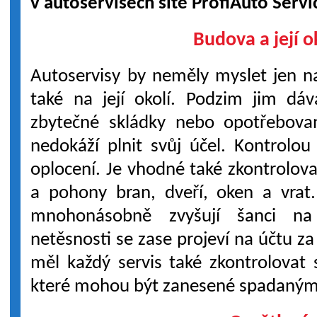
v autoservisech sítě ProfiAuto Servi
Budova a její o
Autoservisy by neměly myslet jen 
také na její okolí. Podzim jim dáv
zbytečné skládky nebo opotřebovan
nedokáží plnit svůj účel. Kontrolou
oplocení. Je vhodné také zkontrolov
a pohony bran, dveří, oken a vrat.
mnohonásobně zvyšují šanci na
netěsnosti se zase projeví na účtu z
měl každý servis také zkontrolovat s
které mohou být zanesené spadaným 