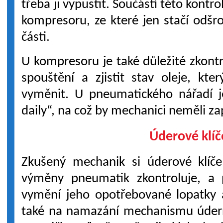
třeba ji vypustit. Součástí této kontr
kompresoru, ze které jen stačí odš
části.
U kompresoru je také důležité zkont
spouštění a zjistit stav oleje, kt
vyměnit. U pneumatického nářadí j
daily“, na což by mechanici neměli z
Úderové klíč
Zkušený mechanik si úderové klíč
výměny pneumatik zkontroluje, a p
vymění jeho opotřebované lopatky
také na namazání mechanismu údern