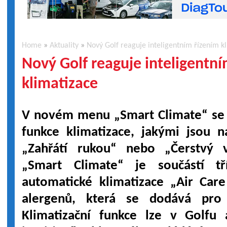
Home
»
Aktuality
»
Nový Golf reaguje inteligentním řízením k
Nový Golf reaguje inteligentn
klimatizace
V novém menu „Smart Climate“ se 
funkce klimatizace, jakými jsou n
„Zahřátí rukou“ nebo „Čerstvý v
„Smart Climate“ je součástí tř
automatické klimatizace „Air Care
alergenů, která se dodává pro
Klimatizační funkce lze v Golfu