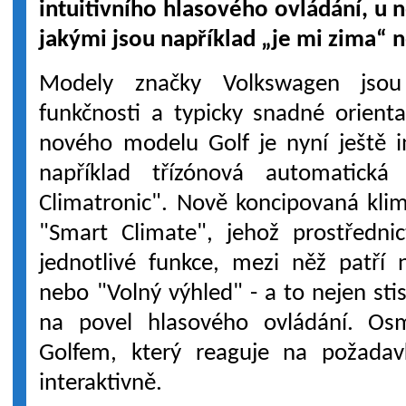
intuitivního hlasového ovládání, u n
jakými jsou například „je mi zima“ 
Modely značky Volkswagen jsou
funkčnosti a typicky snadné orienta
nového modelu Golf je nyní ještě in
například třízónová automatická
Climatronic". Nově koncipovaná kli
"Smart Climate", jehož prostřednic
jednotlivé funkce, mezi něž patří 
nebo "Volný výhled" - a to nejen stis
na povel hlasového ovládání. Os
Golfem, který reaguje na požadavk
interaktivně.