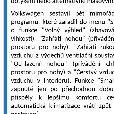
dotykem nebo alternativně hlasovým
Volkswagen sestavil pět mimořá
programů, které zařadil do menu "S
o funkce "Volný výhled" (zbavov
vlhkosti), "Zahřátí nohou" (přivádě
prostoru pro nohy), "Zahřátí rukou
vzduchu z výdechů ventilační soustav
"Ochlazení nohou" (přivádění ch
prostoru pro nohy) a "Čerstvý vzdu
vzduchu v interiéru). Funkce "Sma
zapnuté jen po přechodnou dobu
přispěly k lepšímu komfortu ces
automatická klimatizace vrátí zpě