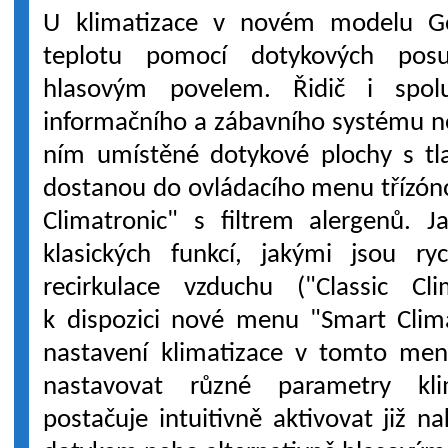
U klimatizace v novém modelu Go
teplotu pomocí dotykových pos
hlasovým povelem. Řidič i spolu
informačního a zábavního systému n
ním umístěné dotykové plochy s tla
dostanou do ovládacího menu třízóno
Climatronic" s filtrem alergenů. J
klasických funkcí, jakými jsou ry
recirkulace vzduchu ("Classic Cli
k dispozici nové menu "Smart Clima
nastavení klimatizace v tomto menu
nastavovat různé parametry kli
postačuje intuitivně aktivovat již 