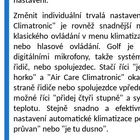
nastavení.
Změnit individuální trvalá nastave
Climatronic" je rovněž snadnější 
klasického ovládání v menu klimatiz
nebo hlasové ovládání. Golf je
digitálními mikrofony, takže syst
řidič, nebo spolujezdec. Stačí říci 
horko" a "Air Care Climatronic" ok
straně řidiče nebo spolujezdce vpředu
možné říci "přidej čtyři stupně" a s
teplotu. Stejně snadno a efekti
nastavení automatické klimatizace po
průvan" nebo "je tu dusno".