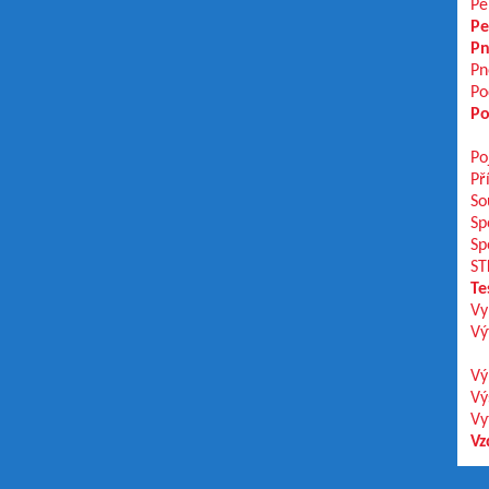
Pe
Pe
Pn
Pn
Po
Po
Po
Př
So
Sp
Sp
ST
Te
Vy
Vý
Vý
Vý
Vy
Vz