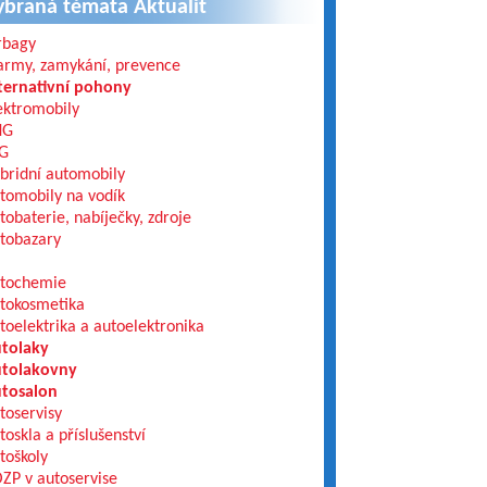
ybraná témata Aktualit
rbagy
army, zamykání, prevence
ternativní pohony
ektromobily
NG
G
bridní automobily
tomobily na vodík
tobaterie, nabíječky, zdroje
tobazary
tochemie
tokosmetika
toelektrika a autoelektronika
tolaky
tolakovny
tosalon
toservisy
toskla a příslušenství
toškoly
ZP v autoservise