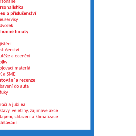
rsonálie
rsonalistika
eu a příslušenství
euservisy
dvozek
honné hmoty
jištění
íslušenství
utěže a ocenění
ojky
ojovací materiál
K a SME
stování a recenze
bavení do auta
fuky
ročí a jubilea
stavy, veletrhy, zajímavé akce
tápění, chlazení a klimatizace
dělávání