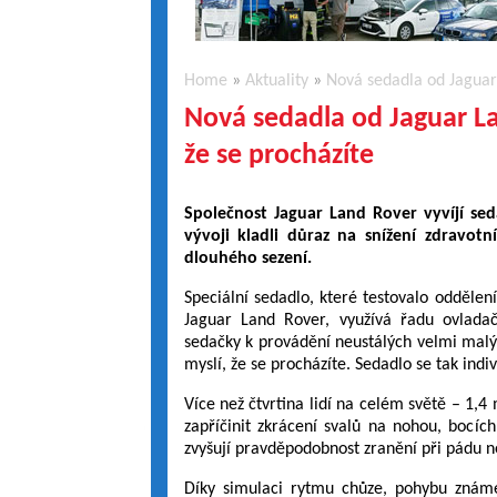
Home
»
Aktuality
»
Nová sedadla od Jaguar 
Nová sedadla od Jaguar La
že se procházíte
Společnost Jaguar Land Rover vyvíjí sed
vývoji kladli důraz na snížení zdravotní
dlouhého sezení.
Speciální sedadlo, které testovalo oddělen
Jaguar Land Rover, využívá řadu ovlada
sedačky k provádění neustálých velmi malý
myslí, že se procházíte. Sedadlo se tak indi
Více než čtvrtina lidí na celém světě – 1,4
zapříčinit zkrácení svalů na nohou, bocích
zvyšují pravděpodobnost zranění při pádu n
Díky simulaci rytmu chůze, pohybu známé