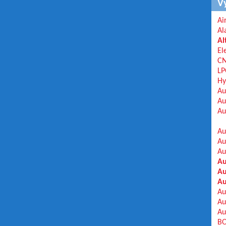
V
Ai
Al
Al
El
C
LP
Hy
Au
Au
Au
Au
Au
Au
Au
Au
Au
Au
Au
Au
BO