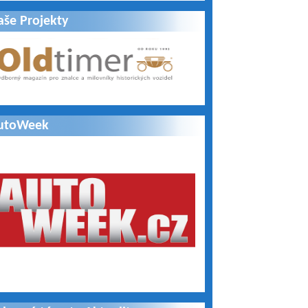
aše Projekty
utoWeek