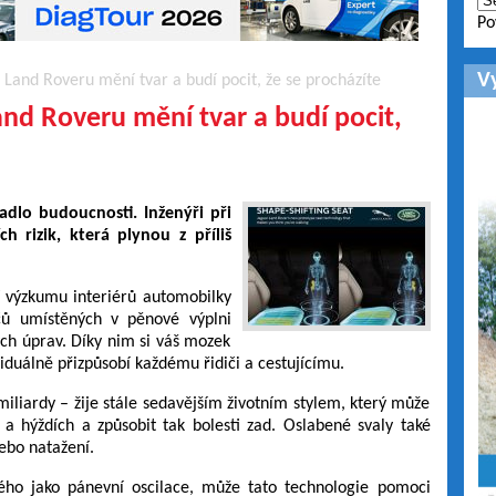
Po
V
Land Roveru mění tvar a budí pocit, že se procházíte
nd Roveru mění tvar a budí pocit,
adlo budoucnosti. Inženýři při
ch rizik, která plynou z příliš
í výzkumu interiérů automobilky
čů umístěných v pěnové výplni
ch úprav. Díky nim si váš mozek
viduálně přizpůsobí každému řidiči a cestujícímu.
 miliardy – žije stále sedavějším životním stylem, který může
 a hýždích a způsobit tak bolesti zad. Oslabené svaly také
ebo natažení.
ho jako pánevní oscilace, může tato technologie pomoci