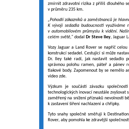
zmírnit zdravotní rizika z příliš dlouhého s
v průměru 235 km.
„Pohodlí zákazníků a zaměstnanců je hlav
K vývoji sedadla budoucnosti využíváme n
v automobilovém průmyslu k vidění. Našim
celém světě,“
dodal
Dr Steve Iley
, Jaguar 
Vozy Jaguar a Land Rover se napříč celo
konstrukcí sedadel. Cestující si může nasta
Dr. Iley také radí, jak nastavit sedadlo p
správnou polohu ramen, páteř a pánev ro
tlakové body. Zapomenout by se nemělo an
video zde.
Výzkum je součástí závazku společnost
technologických inovací neustále zvyšovat 
zaměřený na snížení příznaků nevolnosti bě
k zastavení šíření nachlazení a chřipky.
Tyto snahy společně směřují k Destination
Rover, aby pomohla ke zdravější společnosti,