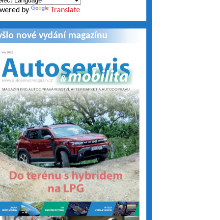
wered by
Translate
yšlo nové vydání magazínu