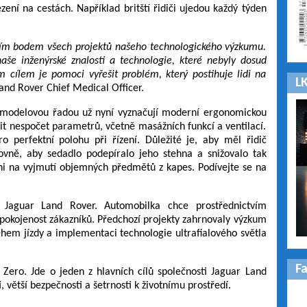
ezení na cestách. Například britští řidiči ujedou každý týden
ním bodem všech projektů našeho technologického výzkumu.
aše inženýrské znalosti a technologie, které nebyly dosud
 cílem je pomoci vyřešit problém, který postihuje lidi na
LK
Land Rover Chief Medical Officer.
u modelovou řadou už nyní vyznačují moderní ergonomickou
vit nespočet parametrů, včetně masážních funkcí a ventilací.
ro perfektní polohu při řízení. Důležité je, aby měl řidič
vně, aby sedadlo podepíralo jeho stehna a snižovalo tak
i na vyjmutí objemných předmětů z kapes. Podívejte se na
i Jaguar Land Rover. Automobilka chce prostřednictvím
spokojenost zákazníků. Předchozí projekty zahrnovaly výzkum
hem jízdy a implementaci technologie ultrafialového světla
F
 Zero. Jde o jeden z hlavních cílů společnosti Jaguar Land
 větší bezpečnosti a šetrnosti k životnímu prostředí.