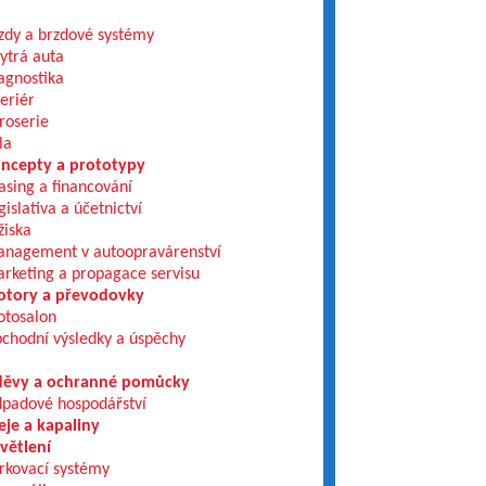
zdy a brzdové systémy
ytrá auta
agnostika
teriér
roserie
la
ncepty a prototypy
asing a financování
gislativa a účetnictví
žiska
nagement v autoopravárenství
rketing a propagace servisu
tory a převodovky
tosalon
chodní výsledky a úspěchy
ěvy a ochranné pomůcky
padové hospodářství
eje a kapaliny
větlení
rkovací systémy