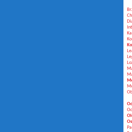
Br
Ch
Di
In
Ka
Ko
Ko
Le
Le
Lo
Ma
Ma
Mo
Mo
Ob
Od
Od
Ol
Os
Pa