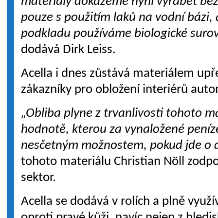
materiály dokážeme nyní vyrábět bez
pouze s použitím laků na vodní bázi, a
podkladu používáme biologické surovi
dodává Dirk Leiss.
Acella i dnes zůstává materiálem u
zákazníky pro obložení interiérů aut
„Obliba plyne z trvanlivosti tohoto ma
hodnotě, kterou za vynaložené peníz
nesčetným možnostem, pokud jde o d
tohoto materiálu Christian Nöll zod
sektor.
Acella se dodává v rolích a plně vyu
oproti pravé kůži, navíc nejen z hledi