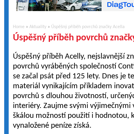
Home
»
Aktuality
»
Úspěšný příběh povrchů značky Acella
Úspěšný příběh povrchů značky
Úspěšný příběh Acelly, nejslavnější z
povrchů vyráběných společností Cont
se začal psát před 125 lety. Dnes je t
materiál vynikajícím příkladem inovat
povrchů s dlouhou životností, určen
interiéry. Zaujme svými výjimečnými 
škálou možností použití i hodnotou, k
vynaložené peníze získá.