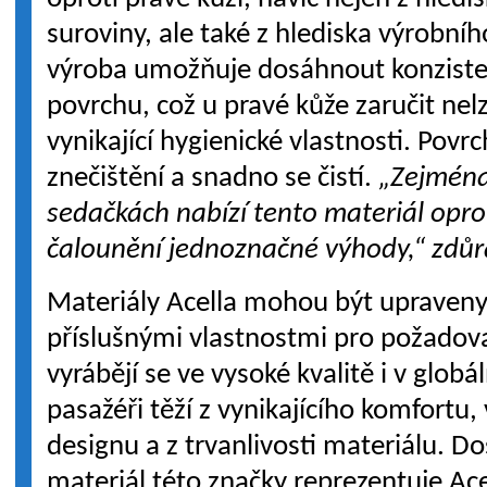
suroviny, ale také z hlediska výrobní
výroba umožňuje dosáhnout konzisten
povrchu, což u pravé kůže zaručit nelz
vynikající hygienické vlastnosti. Povrc
znečištění a snadno se čistí.
„Zejména 
sedačkách nabízí tento materiál opro
čalounění jednoznačné výhody,“ zdů
Materiály Acella mohou být upraveny
příslušnými vlastnostmi pro požadova
vyrábějí se ve vysoké kvalitě i v globá
pasažéři těží z vynikajícího komfortu,
designu a z trvanlivosti materiálu. D
materiál této značky reprezentuje Ace