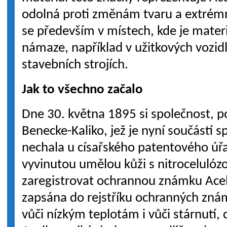
odolná proti změnám tvaru a extrém
se především v místech, kde je mater
námaze, například v užitkových vozid
stavebních strojích.
Jak to všechno začalo
Dne 30. května 1895 si společnost, p
Benecke-Kaliko, jež je nyní součástí s
nechala u císařského patentového úř
vyvinutou umělou kůži s nitrocelul
zaregistrovat ochrannou známku Acella
zapsána do rejstříku ochranných znám
vůči nízkým teplotám i vůči stárnutí, c