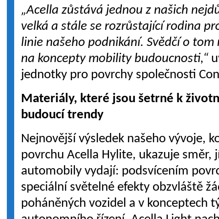
„Acella zůstává jednou z našich nejdů
velká a stále se rozrůstající rodina p
linie našeho podnikání. Svědčí o to
na koncepty mobility budoucnosti,“
u
jednotky pro povrchy společnosti Cont
Materiály, které jsou šetrné k život
budoucí trendy
Nejnovější výsledek našeho vývoje, k
povrchu Acella Hylite, ukazuje směr, 
automobily vydají: podsvícením povr
speciální světelné efekty obzvláště žá
poháněných vozidel a v konceptech tý