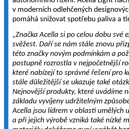
autonomního řízení. Acella Light nach
v moderních odlehčených designovýc
pomáhá snižovat spotřebu paliva a t
„Značka Acella si po celou dobu své 
svěžest. Daří se nám stále znovu při
této značky novým podmínkám a poža
postupně rozrostla v nejpočetnější r
které nabízejí to správné řešení pro k
stále důležitější se ukazuje také otázk
Nejnovější produkty, které uvádíme n
základu vyvíjeny udržitelným způsob
Acella jsou lídrem v oblasti umělých
a při jejich výrobě vzniká také nízké 