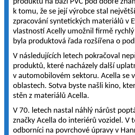
produktů na bázi PVC pod dobře zná
k tomu, že se její výrobce stal největš
zpracování syntetických materiálů v 
vlastností Acelly umožnil firmě rychlý 
byla produktová řada rozšířena o pod
V následujících letech pokračoval nep
produktů, které nacházely další upla
v automobilovém sektoru. Acella se vš
oblastech. Sotva byste našli kino, kt
stěn z materiálů Acella.
V 70. letech nastal náhlý nárůst pop
značky Acella do interiérů vozidel. V 
odborníci na povrchové úpravy v Hann