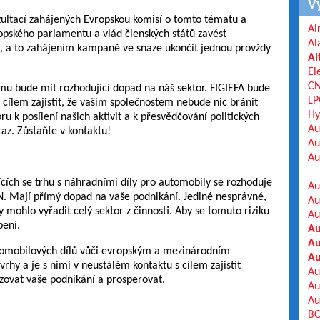
V
zultací zahájených Evropskou komisí o tomto tématu a
Ai
opského parlamentu a vlád členských států zavést
Al
i, a to zahájením kampaně ve snaze ukončit jednou provždy
Al
El
C
ému bude mít rozhodující dopad na náš sektor. FIGIEFA bude
LP
s cílem zajistit, že vašim společnostem nebude nic bránit
Hy
 k posílení našich aktivit a k přesvědčování politických
Au
taz. Zůstaňte v kontaktu!
Au
Au
cích se trhu s náhradními díly pro automobily se rozhoduje
Au
N. Mají přímý dopad na vaše podnikání. Jediné nesprávné,
Au
mohlo vyřadit celý sektor z činnosti. Aby se tomuto riziku
Au
pení.
Au
Au
utomobilových dílů vůči evropským a mezinárodním
Au
vrhy a je s nimi v neustálém kontaktu s cílem zajistit
Au
zovat vaše podnikání a prosperovat.
Au
Au
BO