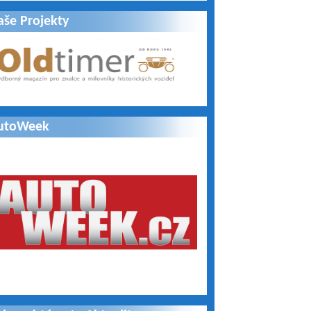
aše Projekty
utoWeek