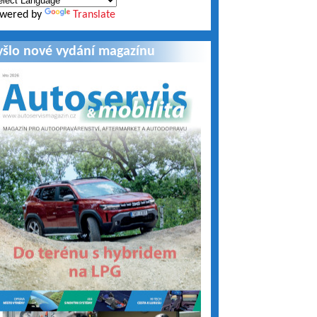
wered by
Translate
yšlo nové vydání magazínu