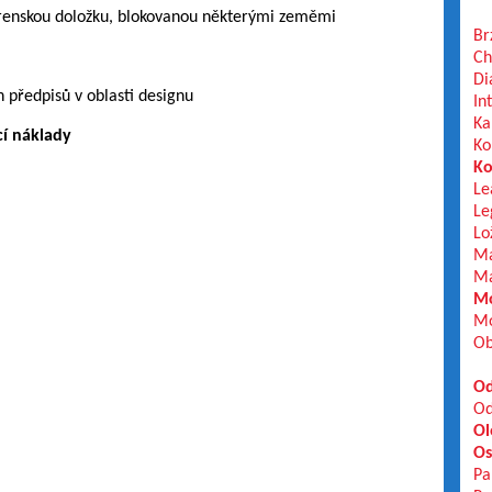
árenskou doložku, blokovanou některými zeměmi
Br
Ch
Di
h předpisů v oblasti designu
In
Ka
í náklady
Ko
Ko
Le
Le
Lo
Ma
Ma
Mo
Mo
Ob
Od
Od
Ol
Os
Pa