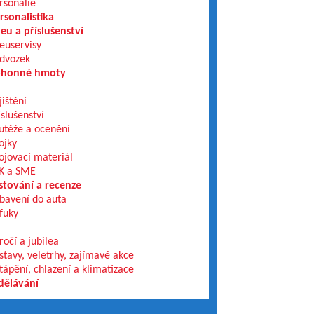
rsonálie
rsonalistika
eu a příslušenství
euservisy
dvozek
honné hmoty
jištění
íslušenství
utěže a ocenění
ojky
ojovací materiál
K a SME
stování a recenze
bavení do auta
fuky
ročí a jubilea
stavy, veletrhy, zajímavé akce
tápění, chlazení a klimatizace
dělávání