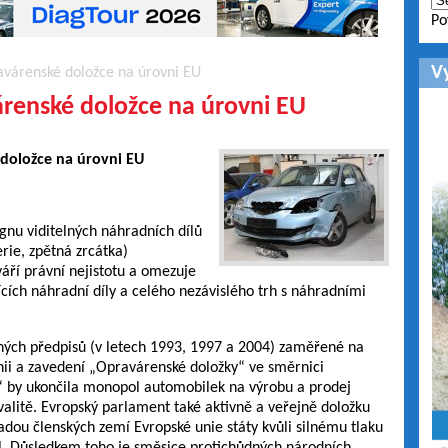
Po
V
avárenské doložce na úrovni EU
árenské doložce na úrovni EU
 doložce na úrovni EU
gnu viditelných náhradních dílů
erie, zpětná zrcátka)
áří právní nejistotu a omezuje
cích náhradní díly a celého nezávislého trh s náhradními
nných předpisů (v letech 1993, 1997 a 2004) zaměřené na
nii a zavedení „Opravárenské doložky“ ve směrnici
a“ by ukončila monopol automobilek na výrobu a prodej
kvalitě. Evropský parlament také aktivně a veřejně doložku
adou členských zemí Evropské unie státy kvůli silnému tlaku