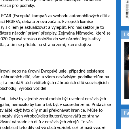
vil. Důsledkem toho je směsice protichůdných národních
okracii pro podniky.
ce ECAR (Evropská kampaň za svobodu automobilových dílů a
cí FIGIEFA, debata znovu začala. Evropská komise
y s cílem je aktualizovat a vylepšit. Pro náš sektor je to
 některé národní právní předpisy. Zejména Německo, které se
LK
 2020 Opravárenskou doložku do své národní legislativy
la, a tím se přidalo na stranu zemí, které stojí za
rovni nebo na úrovni Evropské unie, případně existence
h náhradních dílů, vám a všem nezávislým podnikatelům na
ji a montáži těch viditelných náhradních dílů souvisejících
obchodují výrobci vozidel.
ání. I když by v jedné zemi mohlo být uvedení nezávislých
gální, nemusilo by tomu tak být v sousední zemi. Přidává se
 zvláště když tyto díly musí překonávat hranice. Může to
F
nezávislých výrobců/distributorů/opravářů ze strany
ívání náhradních dílů z nezávislých zdrojů. To vás
 odebírat tyto díly od výrobců vozidel, což přináší vysoké