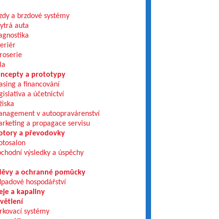
zdy a brzdové systémy
ytrá auta
agnostika
teriér
roserie
la
ncepty a prototypy
asing a financování
gislativa a účetnictví
žiska
nagement v autoopravárenství
rketing a propagace servisu
tory a převodovky
tosalon
chodní výsledky a úspěchy
ěvy a ochranné pomůcky
padové hospodářství
eje a kapaliny
větlení
rkovací systémy