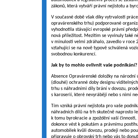
automobilek a legislativní proces se zasta
zákonů, která vytváří právní nejistotu a byr
V současné době však díky vytrvalosti prá
opravárenského trhu) podporované organiza
vyhodnotila stávající evropské právní předpis
nová příležitost. Mezitím se vyvinuly také
v minulosti velmi zdráhalo, zavedlo v roce
vztahující se na nově typově schválená vozid
svobodnou konkurencí.
Jak by to mohlo ovlivnit vaše podnikání?
Absence Opravárenské doložky na národní ú
(dlouhé) ochranné doby designu viditelnýc
trhu s náhradními díly brání v dovozu, prode
s karoserií, které nevyrábějí nebo s nimi ne
Tím vzniká právní nejistota pro vaše podnik
náhradních dílů na trh skutečně naprosto le
k tomu byrokracie a zpoždění vaší činnosti,
dokonce vést k pokutám a právnímu postihu 
automobilek kvůli dovozu, prodeji nebo použ
připravuje o obrovský trh nebo vás to donutí