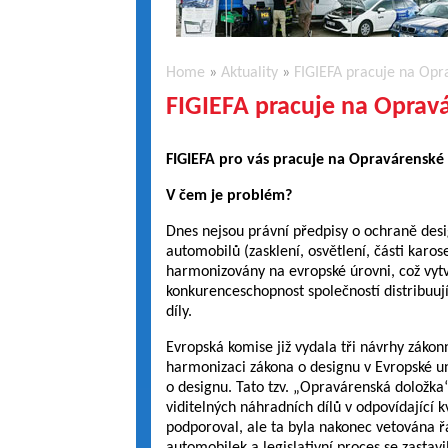
Home
»
Aktuality
»
FIGIEFA pracuje na Opr
FIGIEFA pracuje na Oprav
FIGIEFA pro vás pracuje na Opravárenské
V čem je problém?
Dnes nejsou právní předpisy o ochraně desi
automobilů (zasklení, osvětlení, části karos
harmonizovány na evropské úrovni, což vytv
konkurenceschopnost společností distribuují
díly.
Evropská komise již vydala tři návrhy záko
harmonizaci zákona o designu v Evropské u
o designu. Tato tzv. „Opravárenská doložk
viditelných náhradních dílů v odpovídající 
podporoval, ale ta byla nakonec vetována ř