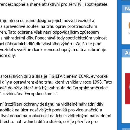
enceschopné a méně atraktivní pro servisy i spotřebitele.
N
je plnou ochranu designu jejich nových vozidel a
 spravedlivé soutěži na trhu oprav prostřednictvím
áren. Tato ochrana však není odpovídajícím způsobem
u s náhradními díly. Ponechává tedy spotřebitelům volnost
cí náhradních dílů dle vlastního výběru. Zajišťuje plné
i vozidel s využitím konkurenceschopných dílů a zabraňuje
A
dní díly.
karosářských dílů a skla je FIGIEFA členem ECAR, evropské
íly a opravárenského trhu, která vznikla v roce 1993. Tato
nské doložky, která má být zahrnuta do Evropské směrnice
ě revidována Evropskou komisí.
í (rozšíření ochrany designu na viditelné náhradní díly
obilek na úkor nezávislých podniků pro více značek) a
ivní dopad na konkurenci na trhu s viditelnými náhradními
t těchto náhradních dílů a služeb, což je příznivé pro