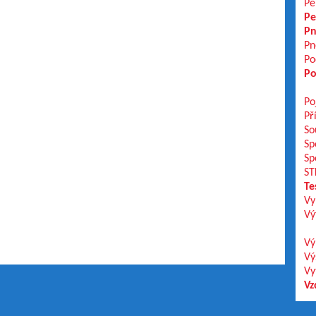
Pe
Pe
Pn
Pn
Po
Po
Po
Př
So
Sp
Sp
ST
Te
Vy
Vý
Vý
Vý
Vy
Vz