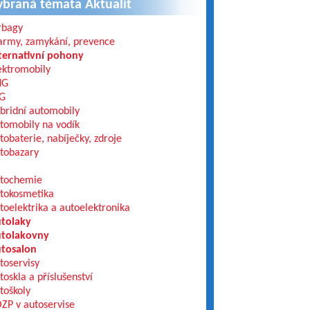
ybraná témata Aktualit
rbagy
army, zamykání, prevence
ternativní pohony
ektromobily
NG
G
bridní automobily
tomobily na vodík
tobaterie, nabíječky, zdroje
tobazary
tochemie
tokosmetika
toelektrika a autoelektronika
tolaky
tolakovny
tosalon
toservisy
toskla a příslušenství
toškoly
ZP v autoservise