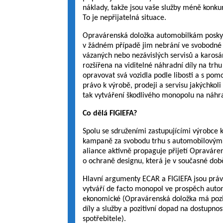
náklady, takže jsou vaše služby méně konkur
To je nepřijatelná situace.
Opravárenská doložka automobilkám poskytu
v žádném případě jim nebrání ve svobodné a
vázaných nebo nezávislých servisů a karos
rozšířena na viditelné náhradní díly na trh
opravovat svá vozidla podle libosti a s pomo
právo k výrobě, prodeji a servisu jakýchkol
tak vytváření škodlivého monopolu na náhra
Co dělá FIGIEFA?
Spolu se sdruženími zastupujícími výrobce 
kampaně za svobodu trhu s automobilovými d
aliance aktivně propaguje přijetí Opraváre
o ochraně designu, která je v současné dob
Hlavní argumenty ECAR a FIGIEFA jsou právn
vytváří de facto monopol ve prospěch autom
ekonomické (Opravárenská doložka má pozit
díly a služby a pozitivní dopad na dostupnos
spotřebitele).