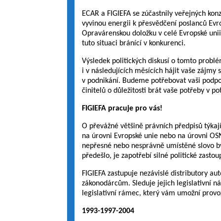
ECAR a FIGIEFA se zúčastnily veřejných kon
vyvinou energii k přesvědčení poslanců Evr
Opravárenskou doložku v celé Evropské uni
tuto situaci bránící v konkurenci.
Výsledek politických diskusí o tomto probl
i v následujících měsících hájit vaše zájmy 
v podnikání. Budeme potřebovat vaši podporu
činitelů o důležitosti brát vaše potřeby v po
FIGIEFA pracuje pro vás!
O převážné většině právních předpisů týkají
na úrovni Evropské unie nebo na úrovni OS
nepřesné nebo nesprávně umístěné slovo by 
předešlo, je zapotřebí silné politické zastou
FIGIEFA zastupuje nezávislé distributory a
zákonodárcům. Sleduje jejich legislativní ná
legislativní rámec, který vám umožní provo
1993-1997-2004