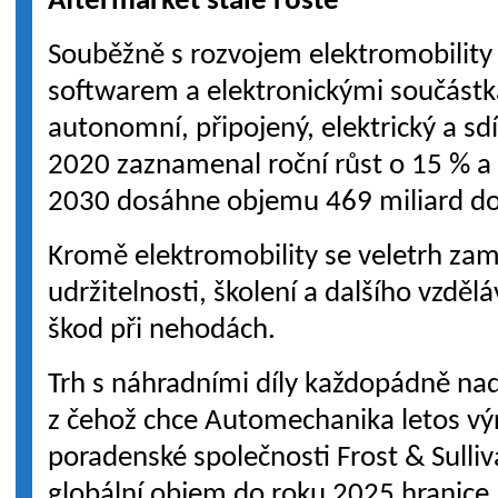
Aftermarket stále roste
Souběžně s rozvojem elektromobility s
softwarem a elektronickými součástk
autonomní, připojený, elektrický a sd
2020 zaznamenal roční růst o 15 % a 
2030 dosáhne objemu 469 miliard do
Kromě elektromobility se veletrh za
udržitelnosti, školení a dalšího vzděl
škod při nehodách.
Trh s náhradními díly každopádně nad
z čehož chce Automechanika letos výr
poradenské společnosti Frost & Sulli
globální objem do roku 2025 hranice 