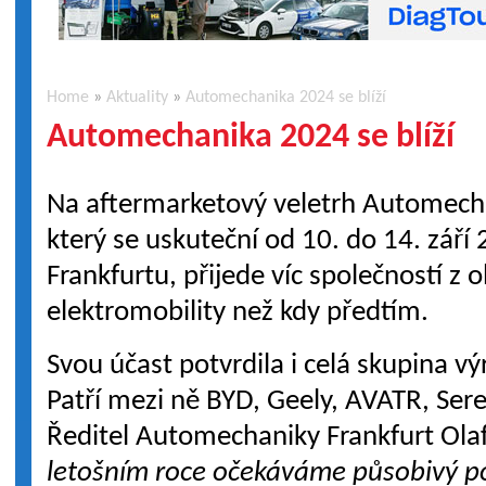
Home
»
Aktuality
»
Automechanika 2024 se blíží
Automechanika 2024 se blíží
Na aftermarketový veletrh Automech
který se uskuteční od 10. do 14. září
Frankfurtu, přijede víc společností z o
elektromobility než kdy předtím.
Svou účast potvrdila i celá skupina v
Patří mezi ně BYD, Geely, AVATR, Sere
Ředitel Automechaniky Frankfurt Olaf
letošním roce očekáváme působivý po