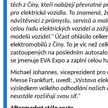
těch z Číny, kteří nabízejí převratné 
pro elektrická vozidla. To znamená, ž
návštěvníci z průmyslu, servisů a m
celou řadu elektrických vozidel a zaž
modelů vozidel.“
Účast ohlásilo celk
elektromobilů z Číny. To je víc než ce
zastoupených na posledním autosalon
se jmenuje EVA Expo a zaplní celou h
Michael Johannes, viceprezident pro m
Messe Frankfurt, uvedl:
„Výstava elek
výsledkem velkého odhodlání našich č
neustále rozšiřují svou síť.“