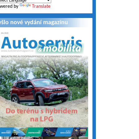
wered by
Translate
yšlo nové vydání magazínu