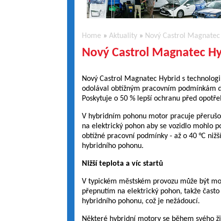
Home
»
Aktuality
»
Nový Castrol Magnatec
Nový Castrol Magnatec Hy
Nový Castrol Magnatec Hybrid s technologií
odolával obtížným pracovním podmínkám d
Poskytuje o 50 % lepší ochranu před opotř
V hybridním pohonu motor pracuje přerušov
na elektrický pohon aby se vozidlo mohlo po
obtížné pracovní podmínky - až o 40 °C nižší
hybridního pohonu.
Nižší teplota a víc startů
V typickém městském provozu může být mo
přepnutím na elektrický pohon, takže často p
hybridního pohonu, což je nežádoucí.
Některé hybridní motory se během svého živ