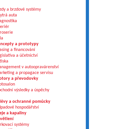
zdy a brzdové systémy
ytrá auta
agnostika
teriér
roserie
la
ncepty a prototypy
asing a financování
gislativa a účetnictví
žiska
nagement v autoopravárenství
rketing a propagace servisu
tory a převodovky
tosalon
chodní výsledky a úspěchy
ěvy a ochranné pomůcky
padové hospodářství
eje a kapaliny
větlení
rkovací systémy