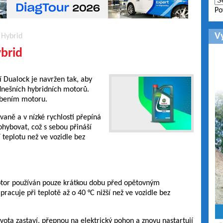
Po
V
 Hybrid
brid
 Dualock je navržen tak, aby
nešních hybridních motorů.
ebením motoru.
aně a v nízké rychlosti přepíná
hybovat, což s sebou přináší
 teplotu než ve vozidle bez
tor používán pouze krátkou dobu před opětovným
racuje při teplotě až o 40 °C nižší než ve vozidle bez
ota zastaví, přepnou na elektrický pohon a znovu nastartují