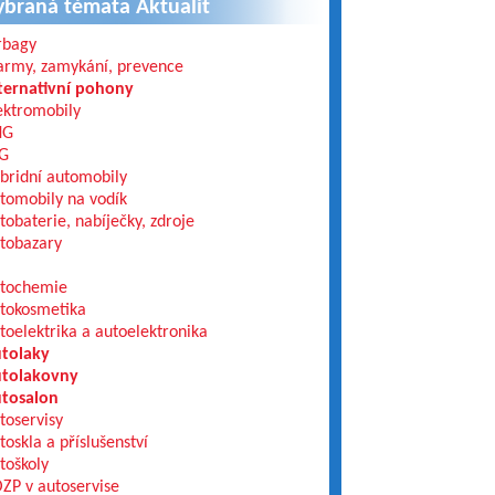
ybraná témata Aktualit
rbagy
army, zamykání, prevence
ternativní pohony
ektromobily
NG
G
bridní automobily
tomobily na vodík
tobaterie, nabíječky, zdroje
tobazary
tochemie
tokosmetika
toelektrika a autoelektronika
tolaky
tolakovny
tosalon
toservisy
toskla a příslušenství
toškoly
ZP v autoservise