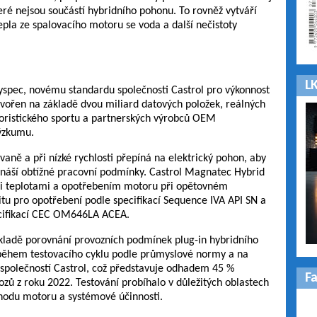
teré nejsou součástí hybridního pohonu. To rovněž vytváří
epla ze spalovacího motoru se voda a další nečistoty
LK
Hyspec, novému standardu společnosti Castrol pro výkonnost
vořen na základě dvou miliard datových položek, reálných
toristického sportu a partnerských výrobců OEM
ýzkumu.
ně a při nízké rychlosti přepíná na elektrický pohon, aby
ináší obtížné pracovní podmínky. Castrol Magnatec Hybrid
mi teplotami a opotřebením motoru při opětovném
mitu pro opotřebení podle specifikací Sequence IVA API SN a
ecifikací CEC OM646LA ACEA.
kladě porovnání provozních podmínek plug-in hybridního
ěhem testovacího cyklu podle průmyslové normy a na
 společností Castrol, což představuje odhadem 45 %
F
zů z roku 2022. Testování probíhalo v důležitých oblastech
chodu motoru a systémové účinnosti.