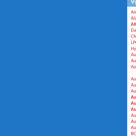
V
Ai
Al
Al
El
C
LP
Hy
Au
Au
Au
Au
Au
Au
Au
Au
Au
Au
Au
Au
BO