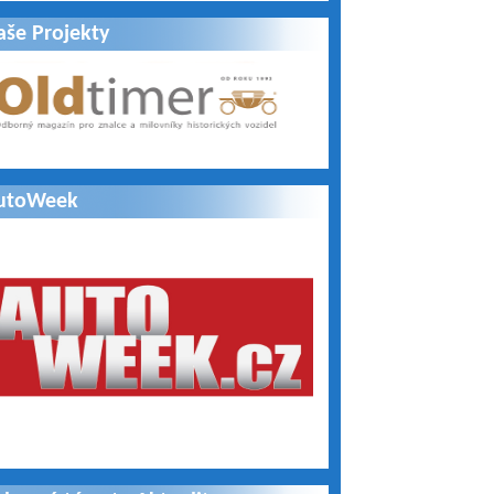
aše Projekty
utoWeek