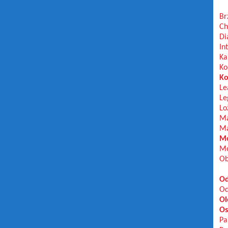
Br
Ch
Di
In
Ka
Ko
Ko
Le
Le
Lo
Ma
Ma
Mo
Mo
Ob
Od
Od
Ol
Os
Pa