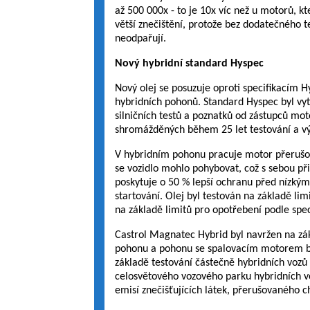
až 500 000x - to je 10x víc než u motorů, k
větší znečištění, protože bez dodatečného t
neodpařují.
Nový hybridní standard Hyspec
Nový olej se posuzuje oproti specifikacím 
hybridních pohonů. Standard Hyspec byl vyt
silničních testů a poznatků od zástupců mo
shromážděných během 25 let testování a v
V hybridním pohonu pracuje motor přerušova
se vozidlo mohlo pohybovat, což s sebou př
poskytuje o 50 % lepší ochranu před nízký
startování. Olej byl testován na základě li
na základě limitů pro opotřebení podle sp
Castrol Magnatec Hybrid byl navržen na zá
pohonu a pohonu se spalovacím motorem b
základě testování částečně hybridních vozů
celosvětového vozového parku hybridních vo
emisí znečišťujících látek, přerušovaného 