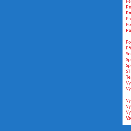
Pe
Pe
Pn
Pn
Po
Po
Po
Př
So
Sp
Sp
ST
Te
Vy
Vý
Vý
Vý
Vy
Vz