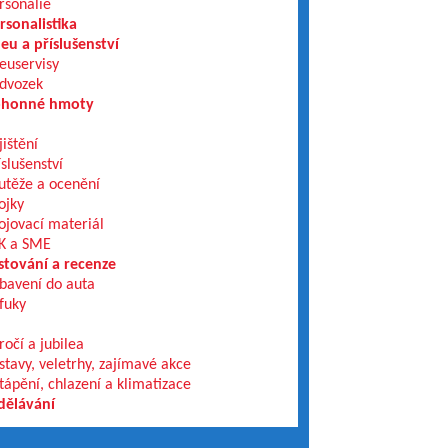
rsonálie
rsonalistika
eu a příslušenství
euservisy
dvozek
honné hmoty
jištění
íslušenství
utěže a ocenění
ojky
ojovací materiál
K a SME
stování a recenze
bavení do auta
fuky
ročí a jubilea
stavy, veletrhy, zajímavé akce
tápění, chlazení a klimatizace
dělávání