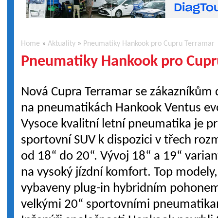
Home
»
Aktuality
»
Pneumatiky Hankook pro Cupru Terramar
Pneumatiky Hankook pro Cupr
Nová Cupra Terramar se zákazníkům
na pneumatikách Hankook Ventus ev
Vysoce kvalitní letní pneumatika je p
sportovní SUV k dispozici v třech ro
od 18“ do 20“. Vývoj 18“ a 19“ varia
na vysoký jízdní komfort. Top modely, 
vybaveny plug-in hybridním pohone
velkými 20“ sportovními pneumatika