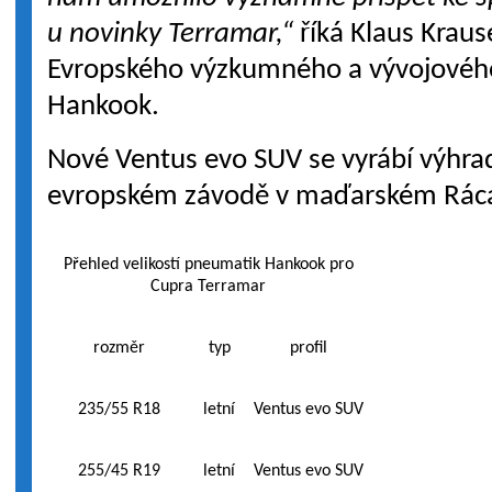
u novinky Terramar,“
říká Klaus Krause
Evropského výzkumného a vývojového
Hankook.
Nové Ventus evo SUV se vyrábí výhr
evropském závodě v maďarském Ráca
Přehled velikostí pneumatik Hankook pro
Cupra Terramar
rozměr
typ
profil
235/55 R18
letní
Ventus evo SUV
255/45 R19
letní
Ventus evo SUV