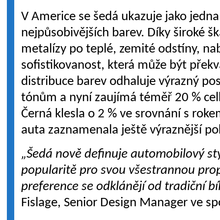
V Americe se šedá ukazuje jako jedna 
nejpůsobivějších barev. Díky široké š
metalízy po teplé, zemité odstíny, na
sofistikovanost, která může být překv
distribuce barev odhaluje výrazný 
tónům a nyní zaujímá téměř 20 % cel
Černá klesla o 2 % ve srovnání s roke
auta zaznamenala ještě výraznější po
„Šedá nově definuje automobilový sty
popularitě pro svou všestrannou pro
preference se odklánějí od tradiční bí
Fislage, Senior Design Manager ve sp