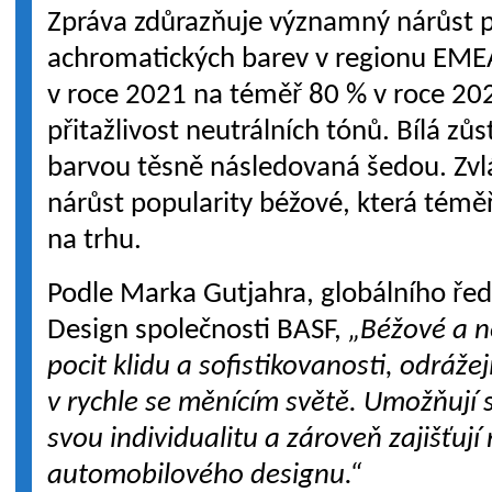
Zpráva zdůrazňuje významný nárůst p
achromatických barev v regionu EMEA,
v roce 2021 na téměř 80 % v roce 202
přitažlivost neutrálních tónů. Bílá zů
barvou těsně následovaná šedou. Zvlá
nárůst popularity béžové, která téměř
na trhu.
Podle Marka Gutjahra, globálního řed
Design společnosti BASF,
„Béžové a n
pocit klidu a sofistikovanosti, odrážej
v rychle se měnícím světě. Umožňují 
svou individualitu a zároveň zajišťuj
automobilového designu.“