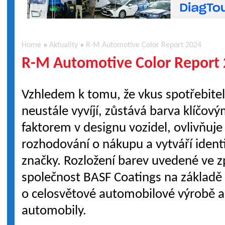
Home
»
Aktuality
»
R-M Automotive Color Report 2024
R-M Automotive Color Report
Vzhledem k tomu, že vkus spotřebitel
neustále vyvíjí, zůstává barva klíčov
faktorem v designu vozidel, ovlivňuje
rozhodování o nákupu a vytváří ident
značky. Rozložení barev uvedené ve z
společnost BASF Coatings na základě
o celosvětové automobilové výrobě a 
automobily.