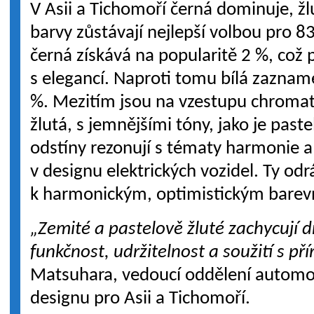
V Asii a Tichomoří černá dominuje, ž
barvy zůstávají nejlepší volbou pro 8
černá získává na popularitě 2 %, což po
s elegancí. Naproti tomu bílá zaznam
%. Mezitím jsou na vzestupu chromat
žlutá, s jemnějšími tóny, jako je past
odstíny rezonují s tématy harmonie a
v designu elektrických vozidel. Ty o
k harmonickým, optimistickým bare
„Zemité a pastelově žluté zachycují 
funkčnost, udržitelnost a soužití s př
Matsuhara, vedoucí oddělení autom
designu pro Asii a Tichomoří.