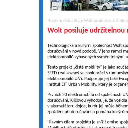
Home
»
Aktuality
»
Wolt posiluje udržiteln
Wolt posiluje udržitelnou
Technologická a kurýrní společnost Wolt spo
doručování v nové podobě. V jeho rámci mají
elektromobilů vybavených vyměnitelnými a
Tento projekt „čisté mobility“ je jako sou
SEED realizovaný ve spolupráci s rumuns
elektromobilů UNY. Podporuje jej také Evro
institut EIT Urban Mobility, který je orgán
Prvních 20 elektromobilů od společnosti U
doručování. Klíčovou výhodou je, že vozidl
v akumulátoru dojde, kurýr jej může během 
zpoždění při doručování a pomáhá kurýrům
Hlavním cílem projektu je snížit emise spo