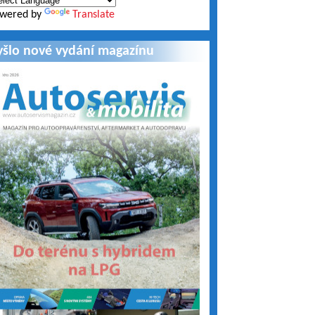
wered by
Translate
yšlo nové vydání magazínu