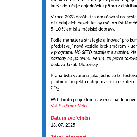
Mobility také otestovat, jak v praxi funguj
kurýr doručuje objednávku přímo z distribu
V roce 2023 dosáhl trh doručování na posle
následujících deseti let by měl vzrůst témě
5–10 % emisí z městské dopravy.
Podle manažera strategie a inovací pro kur
představují nová vozidla krok směrem k udrž
v programu NG SEED testujeme systém, který
náklady na polovinu. Věřím, že právě taková
dodává Jakub Moťovský.
Praha byla vybrána jako jedno ze tří testo
pilotního projektu chtějí účastníci uskutečn
CO
.
2
Wolt tímto projektem navazuje na dubnov
Vok S a SmartVelo
.
Datum zveřejnění
18. 07. 2025