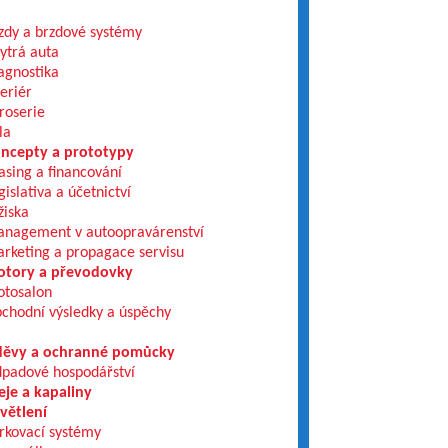
zdy a brzdové systémy
ytrá auta
agnostika
teriér
roserie
la
ncepty a prototypy
asing a financování
gislativa a účetnictví
žiska
nagement v autoopravárenství
rketing a propagace servisu
tory a převodovky
tosalon
chodní výsledky a úspěchy
ěvy a ochranné pomůcky
padové hospodářství
eje a kapaliny
větlení
rkovací systémy