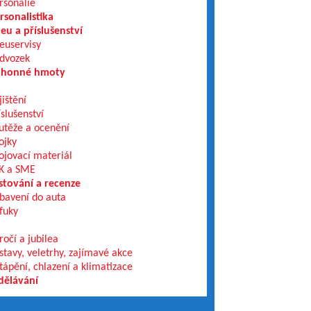
rsonálie
rsonalistika
eu a příslušenství
euservisy
dvozek
honné hmoty
jištění
íslušenství
utěže a ocenění
ojky
ojovací materiál
K a SME
stování a recenze
bavení do auta
fuky
ročí a jubilea
stavy, veletrhy, zajímavé akce
tápění, chlazení a klimatizace
dělávání