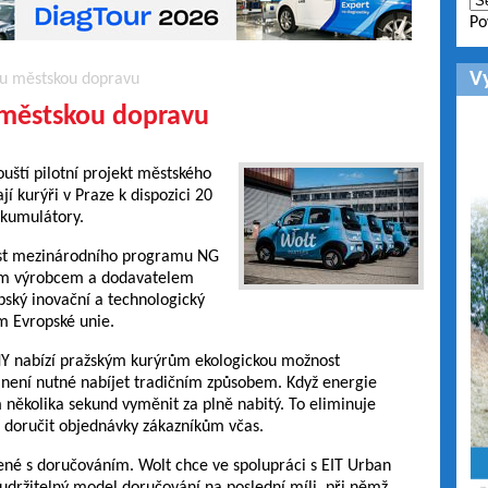
Po
V
ou městskou dopravu
 městskou dopravu
uští pilotní projekt městského
 kurýři v Praze k dispozici 20
kumulátory.
část mezinárodního programu NG
kým výrobcem a dodavatelem
pský inovační a technologický
em Evropské unie.
NY nabízí pražským kurýrům ekologickou možnost
a není nutné nabíjet tradičním způsobem. Když energie
několika sekund vyměnit za plně nabitý. To eliminuje
 doručit objednávky zákazníkům včas.
jené s doručováním. Wolt chce ve spolupráci s EIT Urban