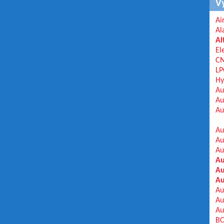
V
Ai
Al
Al
El
C
LP
Hy
Au
Au
Au
Au
Au
Au
Au
Au
Au
Au
Au
Au
BO