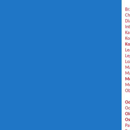
Br
Ch
Di
In
Ka
Ko
Ko
Le
Le
Lo
Ma
Ma
Mo
Mo
Ob
Od
Od
Ol
Os
Pa