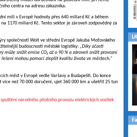
e udržitelný model doručování na poslední míli, při němž
čního centra na adresu zákazníka.
dní míli v Evropě hodnoty přes 640 miliard Kč a během
ř na 1170 miliard Kč. Tento sektor je zároveň zodpovědný za
LK
ýry společnosti Wolt ve střední Evropě Jakuba Moťovského
itelnější budoucnosti městské logistiky:
„Díky účasti
 může snížit emise CO₂ až o 90 % a zároveň snížit provozní
 řešení mohou pomoci zlepšit kvalitu života ve městech,“
vacích měst v Evropě vedle Varšavy a Budapešti. Do konce
it více než 70 000 doručení, ujet 360 000 km a ušetřit 25 tun
é
spuštění národního pilotního provozu elektrických vozítek
F