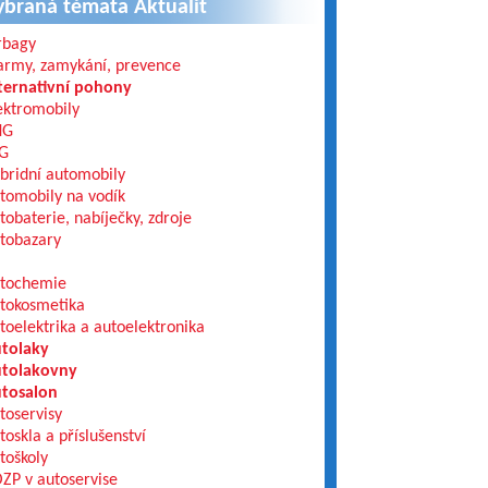
ybraná témata Aktualit
rbagy
army, zamykání, prevence
ternativní pohony
ektromobily
NG
G
bridní automobily
tomobily na vodík
tobaterie, nabíječky, zdroje
tobazary
tochemie
tokosmetika
toelektrika a autoelektronika
tolaky
tolakovny
tosalon
toservisy
toskla a příslušenství
toškoly
ZP v autoservise