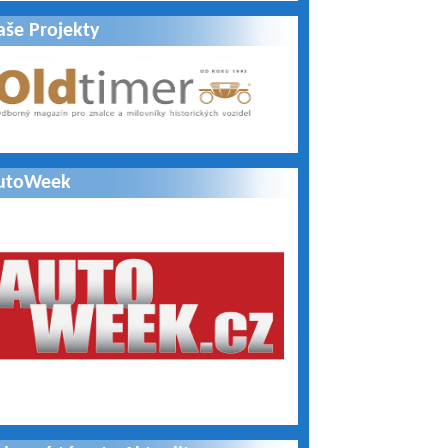
aše Projekty
utoWeek