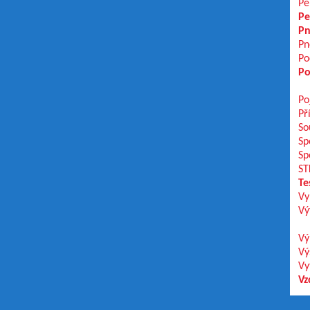
Pe
Pe
Pn
Pn
Po
Po
Po
Př
So
Sp
Sp
ST
Te
Vy
Vý
Vý
Vý
Vy
Vz