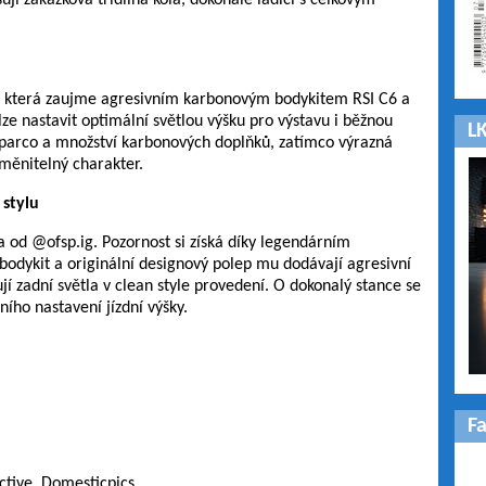
jí zakázková třídílná kola, dokonale ladící s celkovým
99, která zaujme agresivním karbonovým bodykitem RSI C6 a
 nastavit optimální světlou výšku pro výstavu i běžnou
LK
y Sparco a množství karbonových doplňků, zatímco výrazná
měnitelný charakter.
stylu
d @ofsp.ig. Pozornost si získá díky legendárním
bodykit a originální designový polep mu dodávají agresivní
jí zadní světla v clean style provedení. O dokonalý stance se
ího nastavení jízdní výšky.
F
ctive, Domesticpics