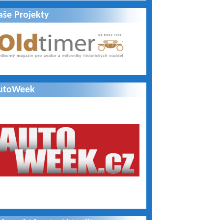
aše Projekty
utoWeek