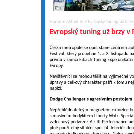
Home
»
Aktuality
»
Evropský tuning už brzy
Evropský tuning už brzy v 
Česká metropole se opět stane centrem aut
Festival, který proběhne 1. a 2. listopadu n
přivítá v rámci Eibach Tuning Expo unikátní
Evropy.
Návštěvníci se mohou těšit na výjimečné voz
úpravy a celkový charakter patří k tomu ne
nabízí.
Dodge Challenger s agresivním postojem
Nepřehlédnutelným magnetem expozice b
s masivním bodykitem Liberty Walk. Speciá
vzduchový podvozek Airlift Performance um
plně použitelný silniční speciál. Interiér d