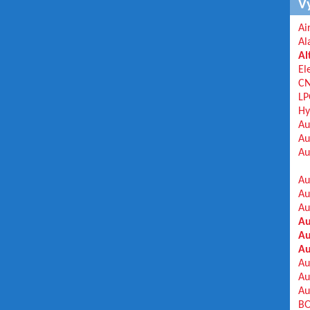
V
Ai
Al
Al
El
C
LP
Hy
Au
Au
Au
Au
Au
Au
Au
Au
Au
Au
Au
Au
BO