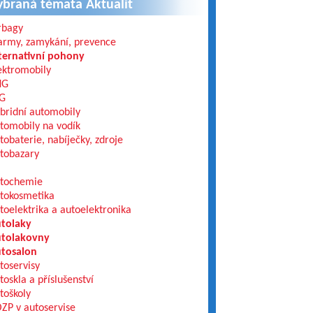
ybraná témata Aktualit
rbagy
army, zamykání, prevence
ternativní pohony
ektromobily
NG
G
bridní automobily
tomobily na vodík
tobaterie, nabíječky, zdroje
tobazary
tochemie
tokosmetika
toelektrika a autoelektronika
tolaky
tolakovny
tosalon
toservisy
toskla a příslušenství
toškoly
ZP v autoservise