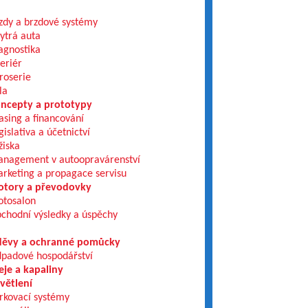
zdy a brzdové systémy
ytrá auta
agnostika
teriér
roserie
la
ncepty a prototypy
asing a financování
gislativa a účetnictví
žiska
nagement v autoopravárenství
rketing a propagace servisu
tory a převodovky
tosalon
chodní výsledky a úspěchy
ěvy a ochranné pomůcky
padové hospodářství
eje a kapaliny
větlení
rkovací systémy