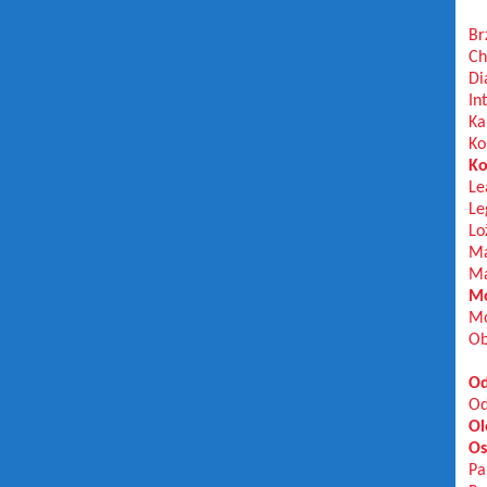
Br
Ch
Di
In
Ka
Ko
Ko
Le
Le
Lo
Ma
Ma
Mo
Mo
Ob
Od
Od
Ol
Os
Pa