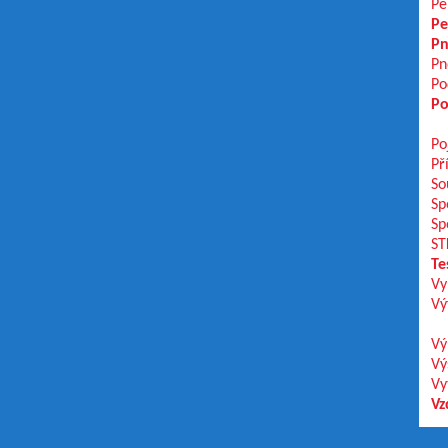
Pe
Pe
Pn
Pn
Po
Po
Po
Př
So
Sp
Sp
ST
Te
Vy
Vý
Vý
Vý
Vy
Vz