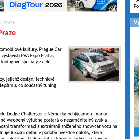
Po
V
 v Praze
Praze
omobilové kultury. Prague Car
a výstavišti PVA Expo Praha,
 tuningové speciály z celé
y, jejichž design, technické
jlepšímu, co současný tuning
ude Dodge Challenger z Německa od @camou_manou
lně vyrobený výfuk se postará o nezaměnitelný zvuk a
ožní transformaci z extrémně sníženého show-car vozu na
oplňuje luxusní detail v podobě hvězdné oblohy, která