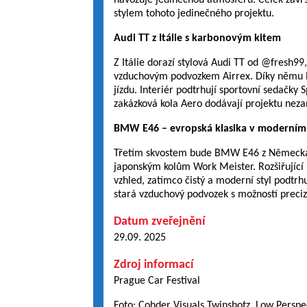
navozuje jedinečnou atmosféru. Celek završu
stylem tohoto jedinečného projektu.
Audi TT z Itálie s karbonovým kitem
Z Itálie dorazí stylová Audi TT od @fresh
vzduchovým podvozkem Airrex. Díky němu lze
jízdu. Interiér podtrhují sportovní sedačk
zakázková kola Aero dodávají projektu neza
BMW E46 – evropská klasika v moderním 
Třetím skvostem bude BMW E46 z Německa o
japonským kolům Work Meister. Rozšiřující 
vzhled, zatímco čistý a moderní styl podtrhu
stará vzduchový podvozek s možností precizn
Datum zveřejnění
29.09. 2025
Zdroj informací
Prague Car Festival
Foto: Cohder Visuals Twinshotz, Low Perspe