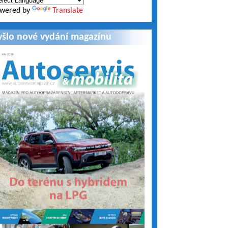
wered by
Translate
yšlo nové vydání magazínu