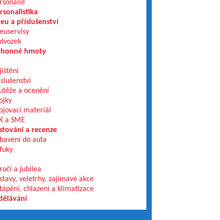
rsonálie
rsonalistika
eu a příslušenství
euservisy
dvozek
honné hmoty
jištění
íslušenství
utěže a ocenění
ojky
ojovací materiál
K a SME
stování a recenze
bavení do auta
fuky
ročí a jubilea
stavy, veletrhy, zajímavé akce
tápění, chlazení a klimatizace
dělávání