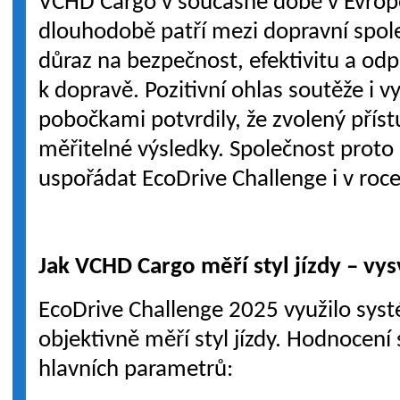
VCHD Cargo v současné době v Evropě
dlouhodobě patří mezi dopravní spole
důraz na bezpečnost, efektivitu a od
k dopravě. Pozitivní ohlas soutěže i v
pobočkami potvrdily, že zvolený příst
měřitelné výsledky. Společnost proto 
uspořádat EcoDrive Challenge i v roc
Jak VCHD Cargo měří styl jízdy – vy
EcoDrive Challenge 2025 využilo syst
objektivně měří styl jízdy. Hodnocení 
hlavních parametrů: