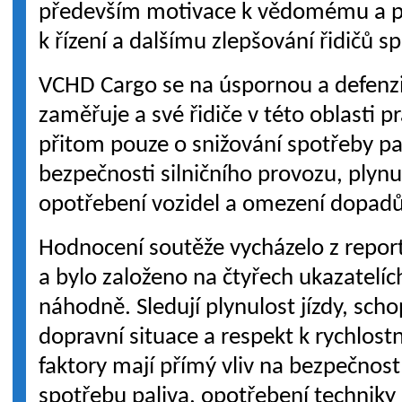
především motivace k vědomému a pr
k řízení a dalšímu zlepšování řidičů s
VCHD Cargo se na úspornou a defenzi
zaměřuje a své řidiče v této oblasti p
přitom pouze o snižování spotřeby pal
bezpečnosti silničního provozu, plynu
opotřebení vozidel a omezení dopadů 
Hodnocení soutěže vycházelo z repor
a bylo založeno na čtyřech ukazatelíc
náhodně. Sledují plynulost jízdy, scho
dopravní situace a respekt k rychlost
faktory mají přímý vliv na bezpečnost
spotřebu paliva, opotřebení techniky