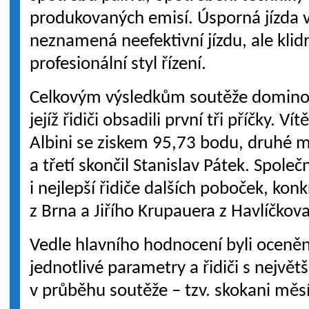
produkovaných emisí. Úsporná jízda 
neznamená neefektivní jízdu, ale klid
profesionální styl řízení.
Celkovým výsledkům soutěže domino
jejíž řidiči obsadili první tři příčky. V
Albini se ziskem 95,73 bodu, druhé m
a třetí skončil Stanislav Pátek. Spole
i nejlepší řidiče dalších poboček, kon
z Brna a Jiřího Krupauera z Havlíčkov
Vedle hlavního hodnocení byli oceněni
jednotlivé parametry a řidiči s nejvě
v průběhu soutěže – tzv. skokani měs