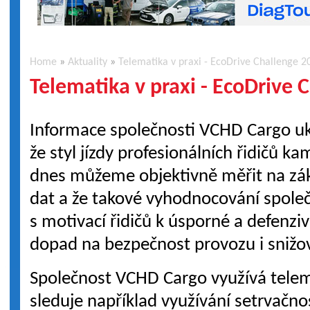
Home
»
Aktuality
»
Telematika v praxi - EcoDrive Challenge 2
Telematika v praxi - EcoDrive 
Informace společnosti VCHD Cargo uk
že styl jízdy profesionálních řidičů k
dnes můžeme objektivně měřit na zá
dat a že takové vyhodnocování spole
s motivací řidičů k úsporné a defenzi
dopad na bezpečnost provozu i snižov
Společnost VCHD Cargo využívá telem
sleduje například využívání setrvačnost