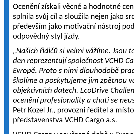
Ocenění získali věcné a hodnotné cen
splnila svůj cíl a sloužila nejen jako 
především jako motivační nástroj pod
odpovědný styl jízdy.
„Našich řidičů si velmi vážíme. Jsou t
den reprezentují společnost VCHD Car
Evropě. Proto s nimi dlouhodobě prac
školíme a poskytujeme jim zpětnou 
objektivních datech. EcoDrive Chall
ocenění profesionality a chuti se neu
Petr Kozel Jr., provozní ředitel a mís
představenstva VCHD Cargo a.s.