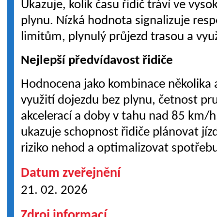
Ukazuje, kolik času řidič tráví ve vyso
plynu. Nízká hodnota signalizuje resp
limitům, plynulý průjezd trasou a vy
Nejlepší předvídavost řidiče
Hodnocena jako kombinace několika as
využití dojezdu bez plynu, četnost p
akcelerací a doby v tahu nad 85 km/h
ukazuje schopnost řidiče plánovat jíz
riziko nehod a optimalizovat spotřebu
Datum zveřejnění
21. 02. 2026
Zdroj informací