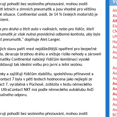
V
ferují pohodlí bez sezónního přezouvání, mohou zvolit
ti letních a zimních pneumatik a jsou vhodné pro většinu
Ai
situace. Continental uvádí, že 14 % českých motoristů je
Al
ízení.
Al
El
ro druhá a třetí auta v rodinách, nebo pro řidiče, kteří
C
eumatik je však nutná pravidelná odborná kontrola, aby byla
LP
st pneumatik,“
doplňuje Aleš Langer.
Hy
Au
ich stavu patří mezi nejdůležitější opatření pro bezpečné
Au
idla, zkracuje brzdnou dráhu a snižuje riziko nehody a zároveň
Au
matiky Continental nabízejí řidičům kombinaci vysoké
stavují tak ideální volbu pro jarní a letní sezónu.
Au
Au
y a zajišťují řidičům stabilitu, spolehlivou přilnavost a
Au
tact 7 byla v pěti testech hodnocena jako nejlepší ze
Au
ct 7, vyráběná v Púchově, zvítězila v testu německého
Au
a UltraContact NXT má podle německého autoklubu AvD
Au
 valivého odporu.
Au
Au
Au
ferují pohodlí bez sezónního přezouvání, mohou zvolit
BO