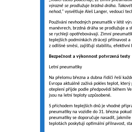
„Řidiči často podceňují, že zimní pneumatiky
výrazně se prodlužuje brzdná dráha. Takové
nehod,“
vysvětluje Aleš Langer, vedoucí te
Používání nevhodných pneumatik v létě výrazn
manévrech, brzdná dráha se prodlužuje a 
se rychleji opotřebovávají. Zimní pneumati
teplejších podmínkách ztrácejí přilnavost 
z odlišné směsi, zajišťují stabilitu, efektivn
Bezpečnost a výkonnost potvrzená testy
Letní pneumatiky
Na přelomu března a dubna řidiči řeší každo
Evropa aktuálně zažívá pokles teplot, který
oteplení přijde podle předpovědí během Vel
jsou na letní teploty uzpůsobené.
S příchodem teplejších dnů je vhodné připra
pneumatiky na vozidle do 31. března pokud 
pneumatiky se doporučuje nasadit, jakmile t
teplotách poskytují optimální přilnavost, sta