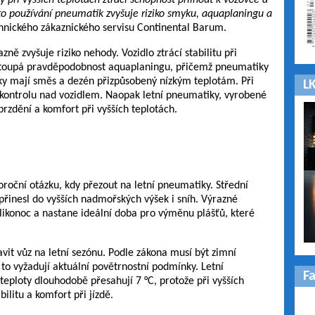
 při vyšších teplotách ztrácí schopnost přilnout k vozovce a
to používání pneumatik zvyšuje riziko smyku, aquaplaningu a
chnického zákaznického servisu Continental Barum.
ě zvyšuje riziko nehody. Vozidlo ztrácí stabilitu při
stoupá pravděpodobnost aquaplaningu, přičemž pneumatiky
ky mají směs a dezén přizpůsobený nízkým teplotám. Při
LK
a kontrolu nad vozidlem. Naopak letní pneumatiky, vyrobené
í brzdění a komfort při vyšších teplotách.
roční otázku, kdy přezout na letní pneumatiky. Střední
 přinesl do vyšších nadmořských výšek i sníh. Výrazné
ikonoc a nastane ideální doba pro výměnu plášťů, které
vit vůz na letní sezónu. Podle zákona musí být zimní
to vyžadují aktuální povětrnostní podmínky. Letní
F
eploty dlouhodobě přesahují 7 °C, protože při vyšších
bilitu a komfort při jízdě.