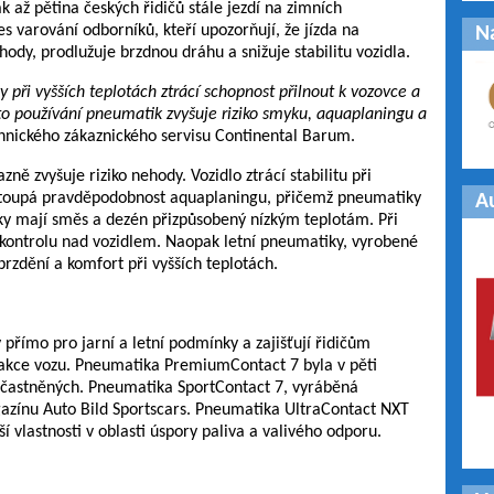
 až pětina českých řidičů stále jezdí na zimních
es varování odborníků, kteří upozorňují, že jízda na
N
dy, prodlužuje brzdnou dráhu a snižuje stabilitu vozidla.
 při vyšších teplotách ztrácí schopnost přilnout k vozovce a
to používání pneumatik zvyšuje riziko smyku, aquaplaningu a
chnického zákaznického servisu Continental Barum.
ě zvyšuje riziko nehody. Vozidlo ztrácí stabilitu při
stoupá pravděpodobnost aquaplaningu, přičemž pneumatiky
A
ky mají směs a dezén přizpůsobený nízkým teplotám. Při
a kontrolu nad vozidlem. Naopak letní pneumatiky, vyrobené
í brzdění a komfort při vyšších teplotách.
přímo pro jarní a letní podmínky a zajišťují řidičům
reakce vozu. Pneumatika PremiumContact 7 byla v pěti
zúčastněných. Pneumatika SportContact 7, vyráběná
gazínu Auto Bild Sportscars. Pneumatika UltraContact NXT
vlastnosti v oblasti úspory paliva a valivého odporu.