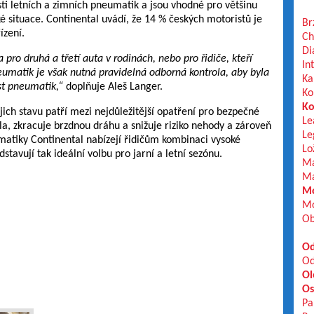
ti letních a zimních pneumatik a jsou vhodné pro většinu
situace. Continental uvádí, že 14 % českých motoristů je
Br
ízení.
Ch
Di
ro druhá a třetí auta v rodinách, nebo pro řidiče, kteří
In
eumatik je však nutná pravidelná odborná kontrola, aby byla
Ka
st pneumatik,“
doplňuje Aleš Langer.
Ko
Ko
ich stavu patří mezi nejdůležitější opatření pro bezpečné
Le
idla, zkracuje brzdnou dráhu a snižuje riziko nehody a zároveň
Le
matiky Continental nabízejí řidičům kombinaci vysoké
Lo
stavují tak ideální volbu pro jarní a letní sezónu.
Ma
Ma
Mo
Mo
Ob
Od
Od
Ol
Os
Pa