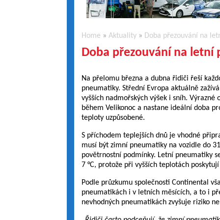
Home
»
Aktuality
»
Doba přezouvání na let
Doba přezouvání na letní 
Na přelomu března a dubna řidiči řeší každo
pneumatiky. Střední Evropa aktuálně zažívá 
vyšších nadmořských výšek i sníh. Výrazné 
během Velikonoc a nastane ideální doba pro
teploty uzpůsobené.
S příchodem teplejších dnů je vhodné připra
musí být zimní pneumatiky na vozidle do 31
povětrnostní podmínky. Letní pneumatiky se
7 °C, protože při vyšších teplotách poskytují 
Podle průzkumu společnosti Continental však
pneumatikách i v letních měsících, a to i př
nevhodných pneumatikách zvyšuje riziko neho