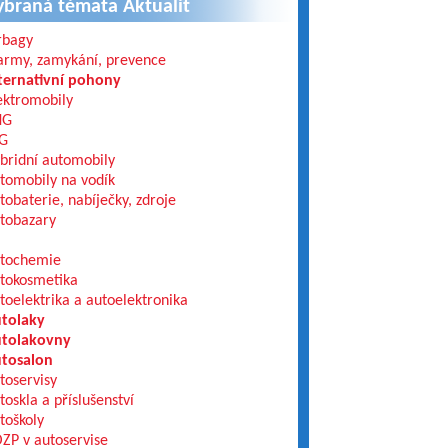
ybraná témata Aktualit
rbagy
army, zamykání, prevence
ternativní pohony
ektromobily
NG
G
bridní automobily
tomobily na vodík
tobaterie, nabíječky, zdroje
tobazary
tochemie
tokosmetika
toelektrika a autoelektronika
tolaky
tolakovny
tosalon
toservisy
toskla a příslušenství
toškoly
ZP v autoservise