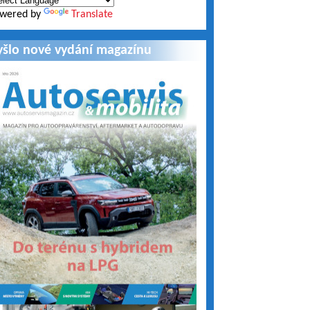
wered by
Translate
yšlo nové vydání magazínu