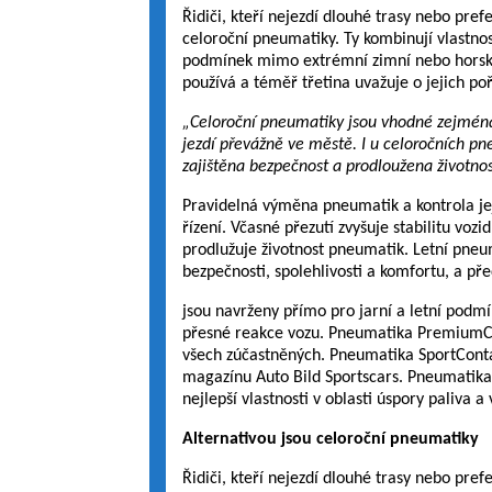
Řidiči, kteří nejezdí dlouhé trasy nebo pre
celoroční pneumatiky. Ty kombinují vlastnos
podmínek mimo extrémní zimní nebo horské 
používá a téměř třetina uvažuje o jejich poř
„Celoroční pneumatiky jsou vhodné zejména p
jezdí převážně ve městě. I u celoročních pn
zajištěna bezpečnost a prodloužena životno
Pravidelná výměna pneumatik a kontrola jej
řízení. Včasné přezutí zvyšuje stabilitu voz
prodlužuje životnost pneumatik. Letní pneu
bezpečnosti, spolehlivosti a komfortu, a před
jsou navrženy přímo pro jarní a letní podmínk
přesné reakce vozu. Pneumatika PremiumCon
všech zúčastněných. Pneumatika SportConta
magazínu Auto Bild Sportscars. Pneumatik
nejlepší vlastnosti v oblasti úspory paliva a
Alternativou jsou celoroční pneumatiky
Řidiči, kteří nejezdí dlouhé trasy nebo pre