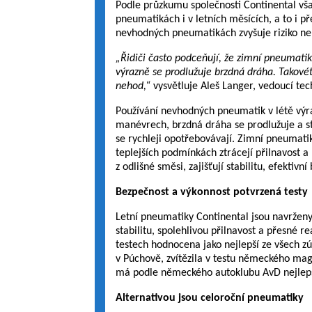
Podle průzkumu společnosti Continental však
pneumatikách i v letních měsících, a to i př
nevhodných pneumatikách zvyšuje riziko neho
„Řidiči často podceňují, že zimní pneumatiky
výrazně se prodlužuje brzdná dráha. Takové
nehod,“
vysvětluje Aleš Langer, vedoucí te
Používání nevhodných pneumatik v létě výrazn
manévrech, brzdná dráha se prodlužuje a 
se rychleji opotřebovávají. Zimní pneumati
teplejších podmínkách ztrácejí přilnavost 
z odlišné směsi, zajišťují stabilitu, efektivn
Bezpečnost a výkonnost potvrzená testy
Letní pneumatiky Continental jsou navrženy 
stabilitu, spolehlivou přilnavost a přesné 
testech hodnocena jako nejlepší ze všech 
v Púchově, zvítězila v testu německého ma
má podle německého autoklubu AvD nejlepší 
Alternativou jsou celoroční pneumatiky