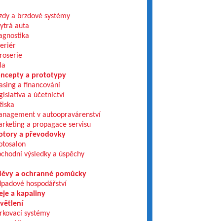
zdy a brzdové systémy
ytrá auta
agnostika
teriér
roserie
la
ncepty a prototypy
asing a financování
gislativa a účetnictví
žiska
nagement v autoopravárenství
rketing a propagace servisu
tory a převodovky
tosalon
chodní výsledky a úspěchy
ěvy a ochranné pomůcky
padové hospodářství
eje a kapaliny
větlení
rkovací systémy