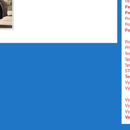
Pe
Pe
Pn
Pn
Po
Po
Po
Př
So
Sp
Sp
ST
Te
Vy
Vý
Vý
Vý
Vy
Vz