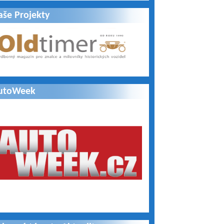
aše Projekty
utoWeek