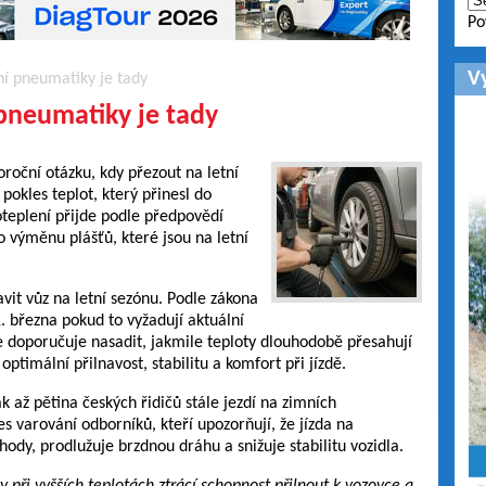
Po
V
ní pneumatiky je tady
pneumatiky je tady
roční otázku, kdy přezout na letní
pokles teplot, který přinesl do
oteplení přijde podle předpovědí
 výměnu plášťů, které jsou na letní
vit vůz na letní sezónu. Podle zákona
. března pokud to vyžadují aktuální
 doporučuje nasadit, jakmile teploty dlouhodobě přesahují
optimální přilnavost, stabilitu a komfort při jízdě.
 až pětina českých řidičů stále jezdí na zimních
es varování odborníků, kteří upozorňují, že jízda na
dy, prodlužuje brzdnou dráhu a snižuje stabilitu vozidla.