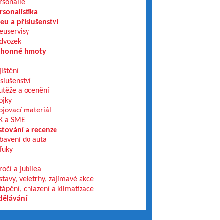
rsonálie
rsonalistika
eu a příslušenství
euservisy
dvozek
honné hmoty
jištění
íslušenství
utěže a ocenění
ojky
ojovací materiál
K a SME
stování a recenze
bavení do auta
fuky
ročí a jubilea
stavy, veletrhy, zajímavé akce
tápění, chlazení a klimatizace
dělávání