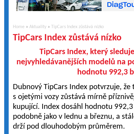
Home
»
Aktuality
»
TipCars Index zůstává nízko
TipCars Index zůstává nízko
TipCars Index, který sleduj
nejvyhledávanějších modelů na po
hodnotu 992,3 
Dubnový TipCars Index potvrzuje, že 
s ojetými vozy zůstává mírně příznivě
kupující. Index dosáhl hodnotu 992,3
podobně jako v lednu a březnu, a stál
drží pod dlouhodobým průměrem.