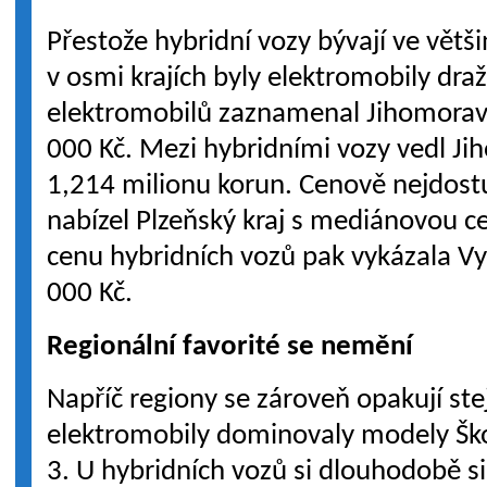
Přestože hybridní vozy bývají ve větš
v osmi krajích byly elektromobily dra
elektromobilů zaznamenal Jihomoravs
000 Kč. Mezi hybridními vozy vedl Jih
1,214 milionu korun. Cenově nejdost
nabízel Plzeňský kraj s mediánovou c
cenu hybridních vozů pak vykázala Vy
000 Kč.
Regionální favorité se nemění
Napříč regiony se zároveň opakují stej
elektromobily dominovaly modely Šk
3. U hybridních vozů si dlouhodobě si