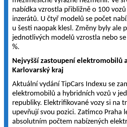
meziměsíčně výrazně nezměnil. Ve s
nabídka vzrostla přibližně o 100 voz
inzerátů. U čtyř modelů se počet nabí
u šesti naopak klesl. Změny byly ale
jednotlivých modelů vzrostla nebo se
%.
Nejvyšší zastoupení elektromobilů 
Karlovarský kraj
Aktuální vydání TipCars Indexu se za
elektromobilů a hybridních vozů v jed
republiky. Elektrifikované vozy si na 
upevňují svou pozici. Zatímco Praha l
absolutním počtem nabízených elektro