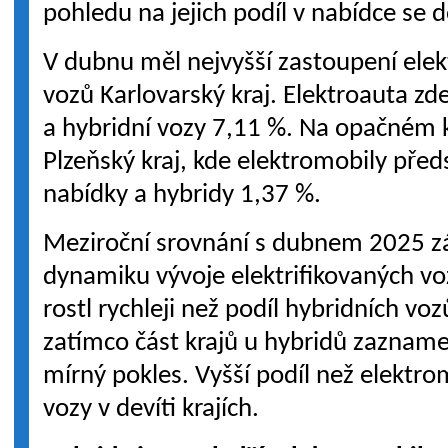
pohledu na jejich podíl v nabídce se do
V dubnu měl nejvyšší zastoupení elek
vozů Karlovarský kraj. Elektroauta zd
a hybridní vozy 7,11 %. Na opačném k
Plzeňský kraj, kde elektromobily pře
nabídky a hybridy 1,37 %.
Meziroční srovnání s dubnem 2025 zá
dynamiku vývoje elektrifikovaných vo
rostl rychleji než podíl hybridních voz
zatímco část krajů u hybridů zaznam
mírný pokles. Vyšší podíl než elektro
vozy v devíti krajích.