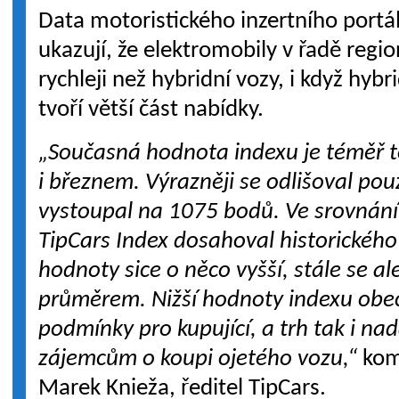
Data motoristického inzertního portá
ukazují, že elektromobily v řadě regi
rychleji než hybridní vozy, i když hybr
tvoří větší část nabídky.
„Současná hodnota indexu je téměř 
i březnem. Výrazněji se odlišoval pou
vystoupal na 1075 bodů. Ve srovnání
TipCars Index dosahoval historickéh
hodnoty sice o něco vyšší, stále se 
průměrem. Nižší hodnoty indexu obec
podmínky pro kupující, a trh tak i n
zájemcům o koupi ojetého vozu,“
kome
Marek Knieža, ředitel TipCars.