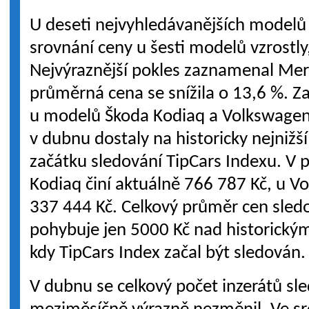
U deseti nejvyhledávanějších model
srovnání ceny u šesti modelů vzrostly,
Nejvýraznější pokles zaznamenal Merc
průměrná cena se snížila o 13,6 %. Za
u modelů Škoda Kodiaq a Volkswagen
v dubnu dostaly na historicky nejniž
začátku sledování TipCars Indexu. V
Kodiaq činí aktuálně 766 787 Kč, u 
337 444 Kč. Celkový průměr cen sled
pohybuje jen 5000 Kč nad historick
kdy TipCars Index začal být sledován.
V dubnu se celkový počet inzerátů s