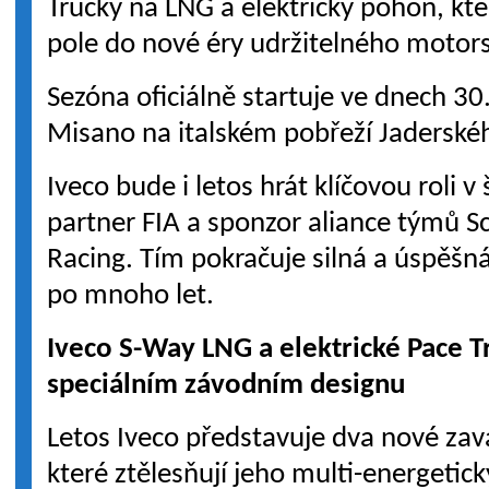
Trucky na LNG a elektrický pohon, kt
pole do nové éry udržitelného motor
Sezóna oficiálně startuje ve dnech 3
Misano na italském pobřeží Jaderské
Iveco bude i letos hrát klíčovou roli v
partner FIA a sponzor aliance týmů 
Racing. Tím pokračuje silná a úspěš
po mnoho let.
Iveco S-Way LNG a elektrické Pace T
speciálním závodním designu
Letos Iveco představuje dva nové zavá
které ztělesňují jeho multi-energetick