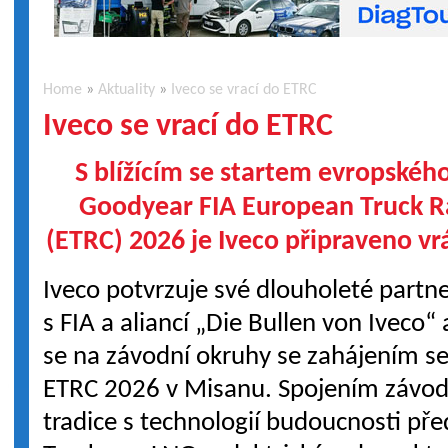
Home
»
Aktuality
»
Iveco se vrací do ETRC
Iveco se vrací do ETRC
S blížícím se startem evropské
Goodyear FIA European Truck 
(ETRC) 2026 je Iveco připraveno vrá
Iveco potvrzuje své dlouholeté partne
s FIA a aliancí „Die Bullen von Iveco“ 
se na závodní okruhy se zahájením s
ETRC 2026 v Misanu. Spojením závod
tradice s technologií budoucnosti př