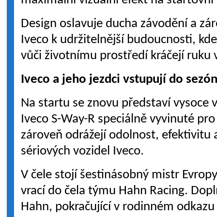
maximální vizuální efekt na startovní 
Design oslavuje ducha závodění a zá
Iveco k udržitelnější budoucnosti, k
vůči životnímu prostředí kráčejí ruku 
Iveco a jeho jezdci vstupují do sezó
Na startu se znovu představí vysoce
Iveco S-Way-R speciálně vyvinuté pro
zároveň odrážejí odolnost, efektivitu 
sériových vozidel Iveco.
V čele stojí šestinásobný mistr Evrop
vrací do čela týmu Hahn Racing. Dopln
Hahn, pokračující v rodinném odkazu