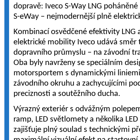
dopravě: Iveco S-Way LNG poháněné
S-eWay – nejmodernější plně elektric
Kombinací osvědčené efektivity LNG 
elektrické mobility Iveco udává směr
dopravního průmyslu – na závodní tra
Oba byly navrženy se speciálním de
motorsportem s dynamickými liniemi k
závodního okruhu a zachycujícími pod
preciznosti a soutěžního ducha.
Výrazný exteriér s odvážným polepem,
ramp, LED světlomety a několika LED 
zajišťuje plný soulad s technickými p