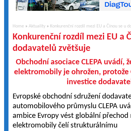
Home
»
Aktuality
»
Konkurenční rozdíl mezi EU a Čínou se u d
Konkurenční rozdíl mezi EU a Č
dodavatelů zvětšuje
Obchodní asociace CLEPA uvádí, ž
elektromobily je ohrožen, protože
investice dodavate
Evropské obchodní sdružení dodavat
automobilového průmyslu CLEPA uvád
ambice Evropy vést globální přechod
elektromobily čelí strukturálnímu