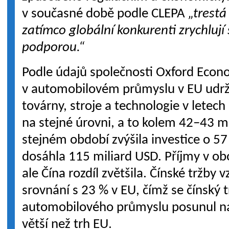
v současné době podle CLEPA
„trestá
zatímco globální konkurenti zrychlují 
podporou.“
Podle údajů společnosti Oxford Econ
v automobilovém průmyslu v EU udrže
továrny, stroje a technologie v lete
na stejné úrovni, a to kolem 42–43 mi
stejném období zvýšila investice o 5
dosáhla 115 miliard USD. Příjmy v ob
ale Čína rozdíl zvětšila. Čínské tržby 
srovnání s 23 % v EU, čímž se čínský 
automobilového průmyslu posunul nad
větší než trh EU.