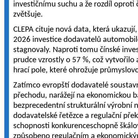
investičnímu suchu a že rozdíl oproti
zvětšuje.
CLEPA cituje nová data, která ukazují,
2026 investice dodavatelů automobi
stagnovaly. Naproti tomu čínské inve
prudce vzrostly o 57 %, což vytvořilo
hrací pole, které ohrožuje průmyslov
Zatímco evropští dodavatelé soustavn
přechodu, narážejí na ekonomickou ba
bezprecedentní strukturální výrobní n
dodavatelské řetězce a regulační přek
schopnosti konkurenceschopně škálov
způsobeno regulačním a ekonomickým