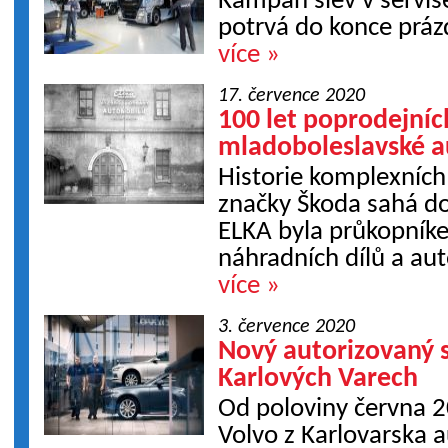
Kampaň slev v servi
potrvá do konce práz
více »
17. července 2020
100 let poprodejníc
mladoboleslavské 
Historie komplexních
značky Škoda sahá d
ELKA byla průkopníke
náhradních dílů a aut
více »
3. července 2020
Nový autorizovaný s
Karlových Varech
Od poloviny června 2
Volvo z Karlovarska a