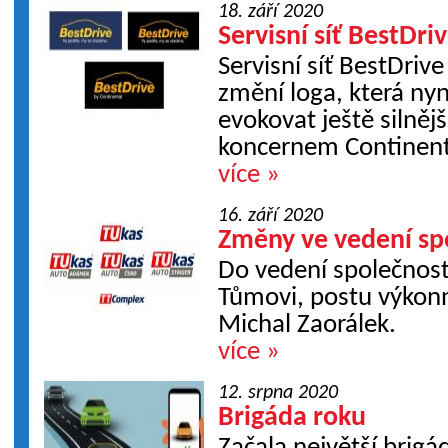
18. září 2020
Servisní síť BestDri
Servisní síť BestDrive
změní loga, která n
evokovat ještě silněj
koncernem Continent
více »
16. září 2020
Změny ve vedení sp
Do vedení společnosti
Tůmovi, postu výkonn
Michal Zaorálek.
více »
12. srpna 2020
Brigáda roku