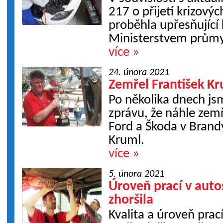
217 o přijetí krizový
proběhla upřesňující
Ministerstvem průmy
více »
24. února 2021
Zemřel František K
Po několika dnech j
zprávu, že náhle zemř
Ford a Škoda v Brand
Kruml.
více »
5. února 2021
Úroveň prací v auto
zhoršila
Kvalita a úroveň prac