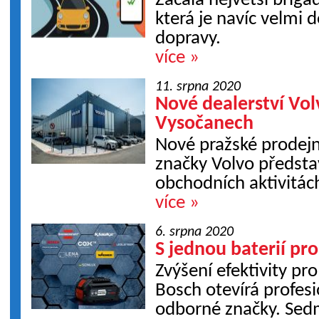
Začala největší brigád
která je navíc velmi d
dopravy.
více »
11. srpna 2020
Nové dealerství Vol
Vysočanech
Nové pražské prodejn
značky Volvo předsta
obchodních aktivitác
více »
6. srpna 2020
S jednou baterií pr
Zvýšení efektivity pro
Bosch otevírá profes
odborné značky. Sed