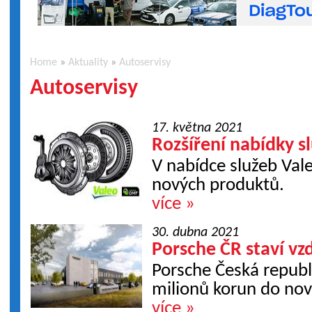
Home
»
Aktuality
»
Autoservisy
Autoservisy
17. května 2021
Rozšíření nabídky s
V nabídce služeb Val
nových produktů.
více »
30. dubna 2021
Porsche ČR staví vz
Porsche Česká republ
milionů korun do nov
více »