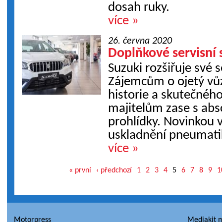
dosah ruky.
více »
26. června 2020
Doplňkové servisní 
Suzuki rozšiřuje své s
Zájemcům o ojetý vů
historie a skutečného
majitelům zase s abs
prohlídky. Novinkou v
uskladnění pneumatik 
více »
« první
‹ předchozí
1
2
3
4
5
6
7
8
9
1
Motorpress
Mediakit 