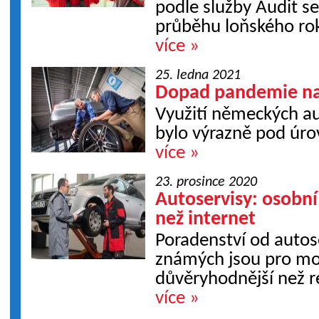
podle služby Audit se
průběhu loňského rok
více »
25. ledna 2021
Dopad pandemie na
Využití německých au
bylo výrazně pod úro
více »
23. prosince 2020
Autoservisy: osobní
než internet
Poradenství od autos
známých jsou pro mot
důvěryhodnější než r
více »