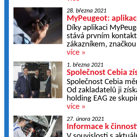
28. března 2021
MyPeugeot: aplikace
Díky aplikaci MyPeu
stává prvním konta
zákazníkem, značkou a
více »
1. března 2021
Společnost Cebia zí
Společnost Cebia měn
Od zakladatelů ji zís
holding EAG ze skupi
více »
27. února 2021
Informace k činnost
V souvislosti s aktu