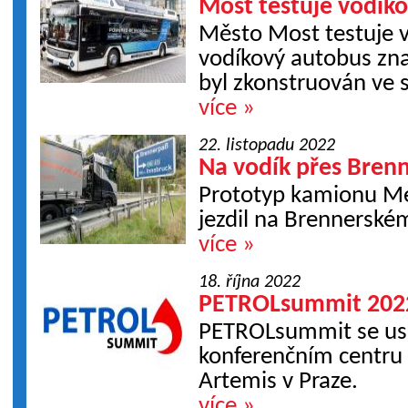
Most testuje vodík
Město Most testuje 
vodíkový autobus zn
byl zkonstruován ve 
více »
22. listopadu 2022
Na vodík přes Bren
Prototyp kamionu M
jezdil na Brennersk
více »
18. října 2022
PETROLsummit 2022 
PETROLsummit se usku
konferenčním centru
Artemis v Praze.
více »