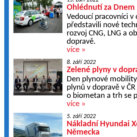
15. září 2022
Ohlédnutí za Dnem 
Vedoucí pracovníci v 
představili nové tech
rozvoj CNG, LNG a ob
dopravě.
více »
8. září 2022
Zelené plyny v dopra
Den plynové mobility
plynů v dopravě v ČR
o biometan a trh se p
více »
5. září 2022
Nákladní Hyundai Xc
Německa