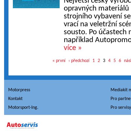
Největší český výrob
opravných materiálů
strojního vybavení s
vrací na veletržní sc
sousto. Po účastech n
například Autopromot
více »
« první
‹ předchozí
1
2
3
4
5
6
nás
Motorpress
Mediakit 
Kontakt
Pro partne
Motorsport-Ing.
Pro servis