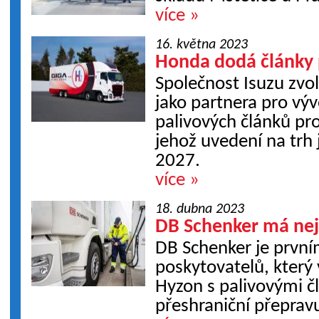
více »
16. května 2023
Honda dodá články 
Společnost Isuzu zvo
jako partnera pro vý
palivových článků pro
jehož uvedení na trh
2027.
více »
18. dubna 2023
DB Schenker má nej
DB Schenker je prvním
poskytovatelů, který 
Hyzon s palivovými čl
přeshraniční přeprav