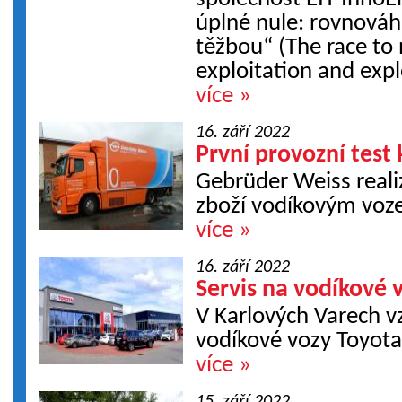
úplné nule: rovnová
těžbou“ (The race to 
exploitation and explo
více »
16. září 2022
První provozní test
Gebrüder Weiss realiz
zboží vodíkovým voz
více »
16. září 2022
Servis na vodíkové 
V Karlových Varech vz
vodíkové vozy Toyota
více »