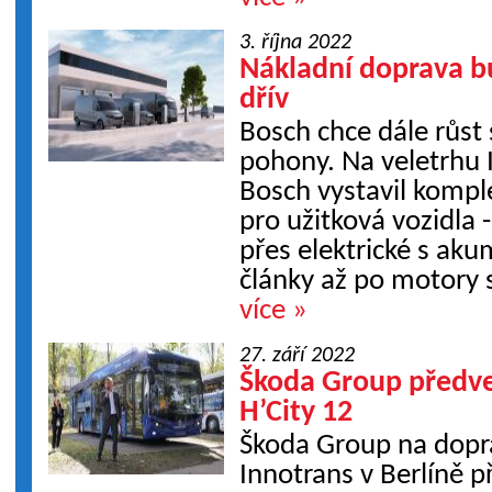
3. října 2022
Nákladní doprava b
dřív
Bosch chce dále růst 
pohony. Na veletrhu 
Bosch vystavil kompl
pro užitková vozidla 
přes elektrické s aku
články až po motory sp
více »
27. září 2022
Škoda Group předve
H’City 12
Škoda Group na dopr
Innotrans v Berlíně p