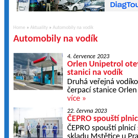
Home
»
Aktuality
»
Automobily na vodík
Automobily na vodík
4. července 2023
Orlen Unipetrol ote
stanici na vodík
Druhá veřejná vodíkov
čerpací stanice Orlen
více »
22. června 2023
ČEPRO spouští plnicí
ČEPRO spouští plnicí 
skladu Mstětice u Pr