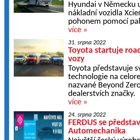
Hyundai v Německu u
nákladní vozidla Xcie
pohonem pomocí pali
více »
31. srpna 2022
Toyota startuje ro
vozy
Toyota představuje s
technologie na celo
nazvané Beyond Zer
dealerstvích značky.
více »
24. srpna 2022
FERDUS se představ
Automechanika