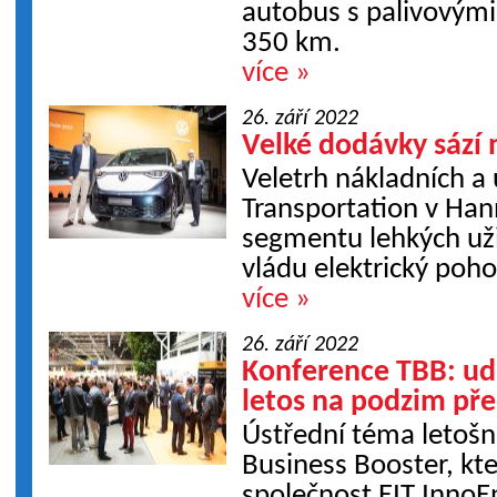
autobus s palivovými
350 km.
více »
26. září 2022
Velké dodávky sází 
Veletrh nákladních a 
Transportation v Han
segmentu lehkých uži
vládu elektrický poho
více »
26. září 2022
Konference TBB: udr
letos na podzim pře
Ústřední téma letošn
Business Booster, kt
společnost EIT InnoE